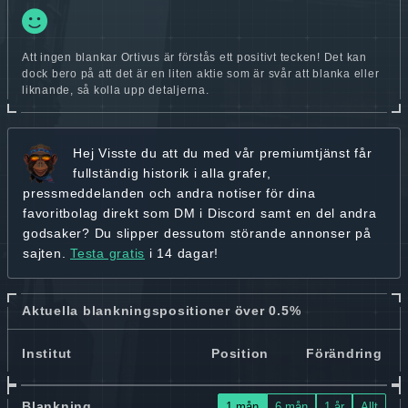
Att ingen blankar Ortivus är förstås ett positivt tecken! Det kan
dock bero på att det är en liten aktie som är svår att blanka eller
liknande, så kolla upp detaljerna.
Hej
Visste du att du med vår premiumtjänst får
fullständig historik
i alla grafer,
pressmeddelanden och andra
notiser för dina
favoritbolag
direkt som DM i Discord samt en del andra
godsaker? Du slipper dessutom störande annonser på
sajten.
Testa gratis
i 14 dagar!
Aktuella blankningspositioner över 0.5%
Institut
Position
Förändring
Blankning
1 mån
6 mån
1 år
Allt