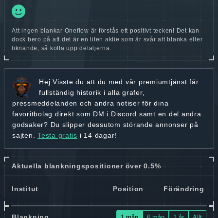
Att ingen blankar Oneflow är förstås ett positivt tecken! Det kan
dock bero på att det är en liten aktie som är svår att blanka eller
liknande, så kolla upp detaljerna.
Hej
Visste du att du med vår premiumtjänst får
fullständig historik
i alla grafer,
pressmeddelanden och andra
notiser för dina
favoritbolag
direkt som DM i Discord samt en del andra
godsaker? Du slipper dessutom störande annonser på
sajten.
Testa gratis
i 14 dagar!
Aktuella blankningspositioner över 0.5%
Institut
Position
Förändring
Blankning
1 mån
6 mån
1 år
Allt