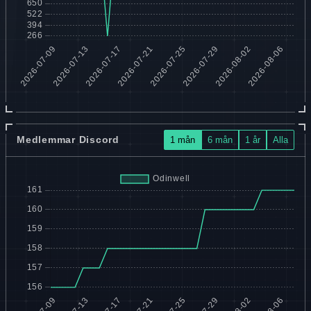
Medlemmar Discord
1 mån
6 mån
1 år
Alla