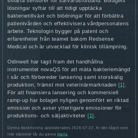
smarta sensorer för sårvårdsförband. Bolagets
lösningar syftar till att tidigt upptäcka
bakterietillväxt och blödningar för att förbättra
patientvården och effektivisera vårdpersonalens
arbete. Teknologin bygger på patent och
erfarenheter från teamet bakom Redsense
Medical och är utvecklad för klinisk tillämpning.
Odinwell har tagit fram det handhållna
instrumentet novaQS för att mäta bakteriemängd
i sår och förbereder lansering samt storskalig
produktion, främst mot veterinärmarknaden
[1]
.
För att finansiera lansering och kommersiell
ramp-up har bolaget nyligen genomfört en riktad
emission och avser ytterligare emissioner för
produktions- och säljaktiviteter
[1]
.
Denna beskrivning uppdaterades 2026-07-22. Är det något som
inte stämmer får du gärna
maila
.