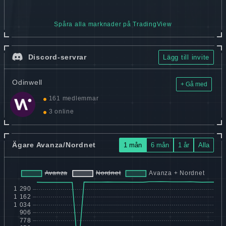
Spåra alla marknader på TradingView
Discord-servrar
Lägg till invite
Odinwell
+ Gå med
161 medlemmar
3 online
Ägare Avanza/Nordnet
1 mån
6 mån
1 år
Alla