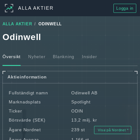
ALLA AKTIER
Logga in
ALLA AKTIER
ODINWELL
Odinwell
Översikt
Nyheter
Blankning
Insider
Aktieinformation
Fullständigt namn
Odinwell AB
Marknadsplats
Spotlight
Ticker
ODIN
Börsvärde (SEK)
13,2 milj. kr
Ägare Nordnet
239 st
Visa på Nordnet
Ägare Avanza
1 166 st