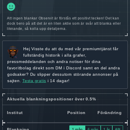
Att ingen blankar Observit är förstås ett positivt tecken! Det kan
dock bero på att det är en liten aktie som är svår att blanka eller
liknande, så kolla upp detaljerna.
Hej
Visste du att du med vår premiumtjänst får
fullständig historik
i alla grafer,
pressmeddelanden och andra
notiser för dina
favoritbolag
direkt som DM i Discord samt en del andra
godsaker? Du slipper dessutom störande annonser på
sajten.
Testa gratis
i 14 dagar!
Aktuella blankningspositioner över 0.5%
Institut
Position
Förändring
Blankning
1 mån
6 mån
1 år
Allt