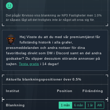
Det pågår förvisso viss blankning av NP3 Fastigheter men 1.0%
är såpass lågt att det troligtvis inte är något att oroa sig för.
Hej
Visste du att du med vår premiumtjänst får
fullständig historik
i alla grafer,
pressmeddelanden och andra
notiser för dina
favoritbolag
direkt som DM i Discord samt en del andra
godsaker? Du slipper dessutom störande annonser på
sajten.
Testa gratis
i 14 dagar!
Aktuella blankningspositioner över 0.5%
Institut
Position
Förändring
Blankning
1 mån
6 mån
1 år
Allt