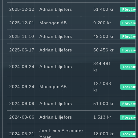
2025-12-12
Adrian Liljefors
51 400 kr
Förvärv
2025-12-01
Monogon AB
9 200 kr
Förvärv
2025-11-10
Adrian Liljefors
49 300 kr
Förvärv
2025-06-17
Adrian Liljefors
50 456 kr
Förvärv
344 491
2024-09-24
Adrian Liljefors
Tecknin
kr
127 048
2024-09-24
Monogon AB
Tecknin
kr
2024-09-09
Adrian Liljefors
51 000 kr
Förvärv
2024-09-06
Adrian Liljefors
1 513 kr
Förvärv
Jan Linus Alexander
2024-05-21
18 000 kr
Tecknin
Yman