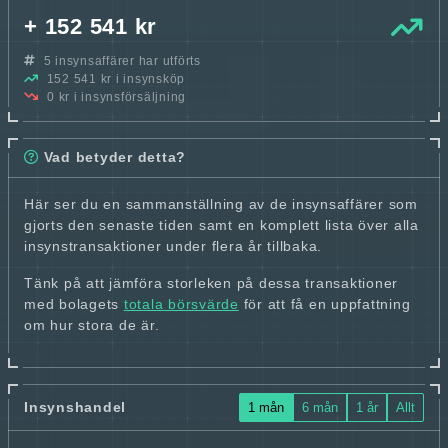
+ 152 541 kr
5 insynsaffärer har utförts
152 541 kr i insynsköp
0 kr i insynsförsäljning
Vad betyder detta?
Här ser du en sammanställning av de insynsaffärer som
gjorts den senaste tiden samt en komplett lista över alla
insynstransaktioner under flera år tillbaka.
Tänk på att jämföra storleken på dessa transaktioner
med bolagets
totala börsvärde
för att få en uppfattning
om hur stora de är.
Insynshandel
1 mån
6 mån
1 år
Allt