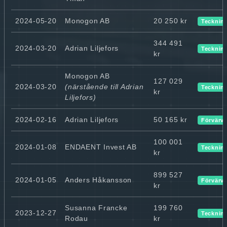
2024-05-20
Monogon AB
20 250 kr
Tecknin
344 491
2024-03-20
Adrian Liljefors
Tecknin
kr
Monogon AB
127 029
2024-03-20
(närstående till Adrian
Tecknin
kr
Liljefors)
2024-02-16
Adrian Liljefors
50 165 kr
Förvärv
100 001
2024-01-08
ENDAENT Invest AB
Tecknin
kr
899 527
2024-01-05
Anders Håkansson
Förvärv
kr
Susanna Francke
199 760
2023-12-27
Tecknin
Rodau
kr