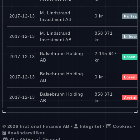
M. Lindstrand
2017-12-13
0 kr
Pantsätt
Investment AB
M. Lindstrand
858 371
2017-12-13
Inlösen 
Investment AB
kr
Balsebrunn Holding
2 145 947
2017-12-13
Lösen ö
AB
kr
Balsebrunn Holding
2017-12-13
0 kr
Lösen m
AB
Balsebrunn Holding
858 371
2017-12-13
Avyttrin
AB
kr
© 2026 Irrational Finance AB •
Integritet
•
Cookies
•
Användarvillkor
Alla Aktier på Discord