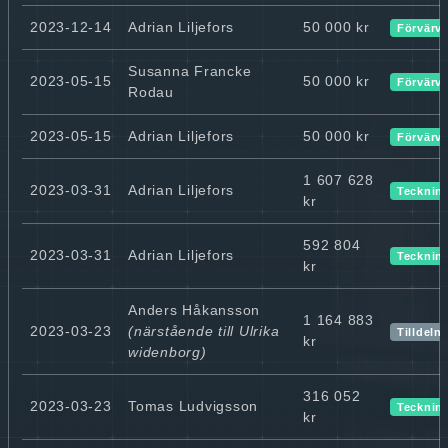
2023-12-14
Adrian Liljefors
50 000 kr
Förvärv
Susanna Francke
2023-05-15
50 000 kr
Förvärv
Rodau
2023-05-15
Adrian Liljefors
50 000 kr
Förvärv
1 607 628
2023-03-31
Adrian Liljefors
Tecknin
kr
592 804
2023-03-31
Adrian Liljefors
Tecknin
kr
Anders Håkansson
1 164 883
2023-03-23
(närstående till Ulrika
Tilldeln
kr
widenborg)
316 052
2023-03-23
Tomas Ludvigsson
Tecknin
kr