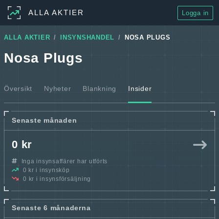
ALLA AKTIER
Logga in
ALLA AKTIER
INSYNSHANDEL
NOSA PLUGS
Nosa Plugs
Översikt
Nyheter
Blankning
Insider
Senaste månaden
0 kr
Inga insynsaffärer har utförts
0 kr i insynsköp
0 kr i insynsförsäljning
Senaste 6 månaderna