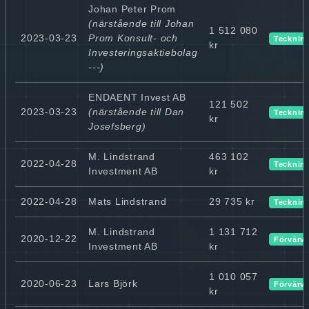
Johan Peter Prom
(närstående till Johan
1 512 080
2023-03-23
Prom Konsult- och
Tecknin
kr
Investeringsaktiebolag
---)
ENDAENT Invest AB
121 502
2023-03-23
(närstående till Dan
Tecknin
kr
Josefsberg)
M. Lindstrand
463 102
2022-04-28
Tecknin
Investment AB
kr
2022-04-28
Mats Lindstrand
29 735 kr
Tecknin
M. Lindstrand
1 131 712
2020-12-22
Förvärv
Investment AB
kr
1 010 057
2020-06-23
Lars Björk
Förvärv
kr