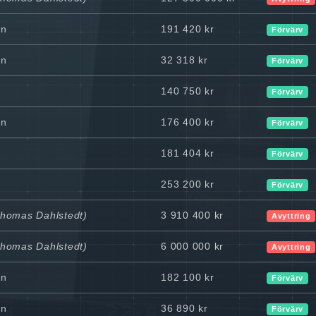
en
191 420 kr
Förvärv
en
32 318 kr
Förvärv
140 750 kr
Förvärv
en
176 400 kr
Förvärv
181 404 kr
Förvärv
253 200 kr
Förvärv
Thomas Dahlstedt)
3 910 400 kr
Avyttring
Thomas Dahlstedt)
6 000 000 kr
Avyttring
en
182 100 kr
Förvärv
en
36 890 kr
Förvärv