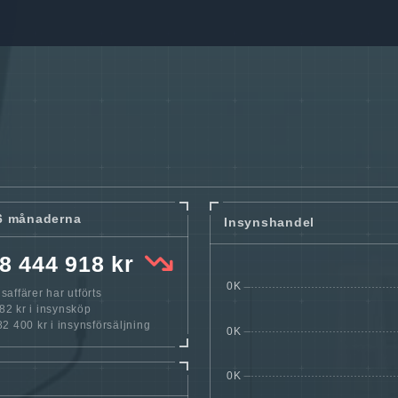
6 månaderna
Insynshandel
8 444 918 kr
affärer har utförts
2 kr i insynsköp
 400 kr i insynsförsäljning