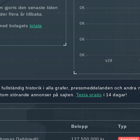
m gjorts den senaste tiden
er flera år tillbaka.
 med bolagets
totala
r
fullständig historik
i alla grafer, pressmeddelanden och andra
utom störande annonser på sajten.
Testa gratis
i 14 dagar!
Belopp
Typ
Thomas Dahlstedt)
127 500 000 kr
Avyttring