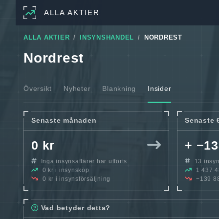
ALLA AKTIER
ALLA AKTIER
INSYNSHANDEL
NORDREST
Nordrest
Översikt
Nyheter
Blankning
Insider
Senaste månaden
Senaste 
0 kr
+ −13
Inga insynsaffärer har utförts
13 insyns
0 kr i insynsköp
1 437 48
0 kr i insynsförsäljning
−139 882
Vad betyder detta?