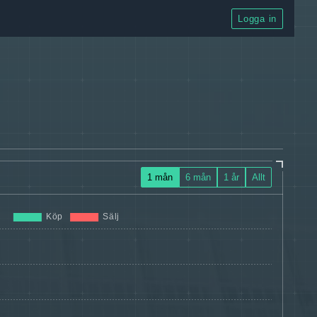
Logga in
1 mån
6 mån
1 år
Allt