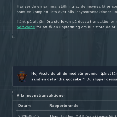
Här ser du en sammanställning av de insynsaffärer so
samt en komplett lista över alla insynstransaktioner und
Tänk på att jämföra storleken på dessa transaktioner
börsvärde
för att få en uppfattning om hur stora de är.
Hej
Visste du att du med vår premiumtjänst få
samt en del andra godsaker? Du slipper dess
Alla insynstransaktioner
Datum
Rapporterande
2026-06-12
Thinc Holding 2 AB
(närstående till 