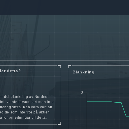
der detta?
Blankning
en del blankning av Nordnet.
initivt inte försumbart men inte
ttehög siffra. Kan vara värt att
ad de som inte tror på aktien
a för anledningar till detta.