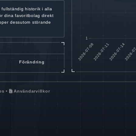
r
fullständig historik
i alla
ör dina favoritbolag
direkt
ipper dessutom störande
Förändring
es
•
Användarvillkor