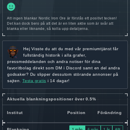
Att ingen blankar Nordic Iron Ore är förstås ett positivt tecken!
Det kan dock bero på att det är en liten aktie som är svår att
blanka eller liknande, så kolla upp detaljerna.
Hej
Visste du att du med vår premiumtjänst får
fullständig historik
i alla grafer,
pressmeddelanden och andra
notiser för dina
favoritbolag
direkt som DM i Discord samt en del andra
godsaker? Du slipper dessutom störande annonser på
sajten.
Testa gratis
i 14 dagar!
Aktuella blankningspositioner över 0.5%
Institut
Position
Förändring
Blankning
1 mån
6 mån
1 år
Allt