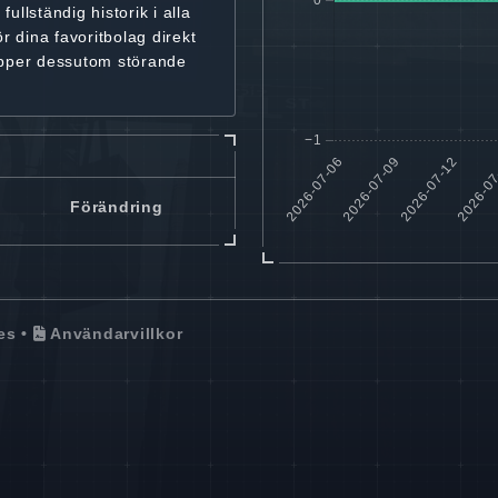
r
fullständig historik
i alla
ör dina favoritbolag
direkt
ipper dessutom störande
Förändring
es
•
Användarvillkor