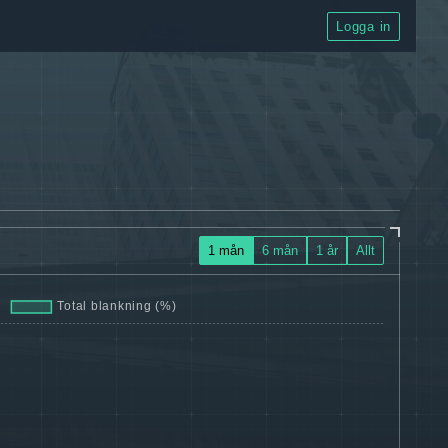
Logga in
1 mån
6 mån
1 år
Allt