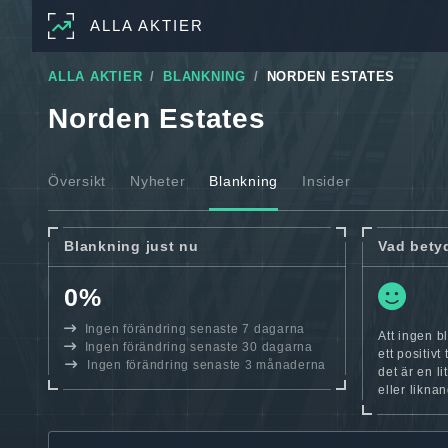
ALLA AKTIER
ALLA AKTIER
BLANKNING
NORDEN ESTATES
Norden Estates
Översikt
Nyheter
Blankning
Insider
Blankning just nu
Vad bety
0%
Ingen förändring senaste 7 dagarna
Att ingen b
Ingen förändring senaste 30 dagarna
ett positiv
Ingen förändring senaste 3 månaderna
det är en l
eller likna