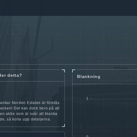
der detta?
Blankning
lankar Norden Estates är förstås
t tecken! Det kan dock bero på att
iten aktie som är svår att blanka
nde, så kolla upp detaljerna.