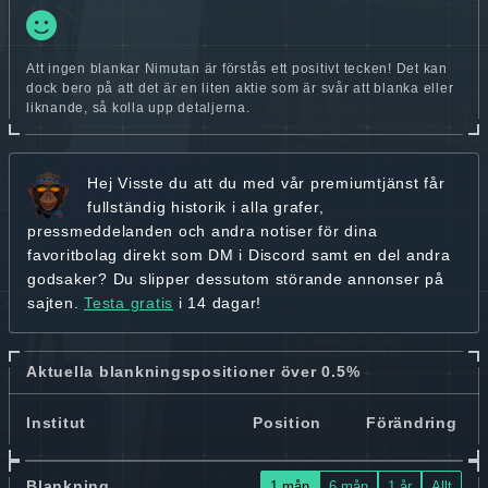
Att ingen blankar Nimutan är förstås ett positivt tecken! Det kan
dock bero på att det är en liten aktie som är svår att blanka eller
liknande, så kolla upp detaljerna.
Hej
Visste du att du med vår premiumtjänst får
fullständig historik
i alla grafer,
pressmeddelanden och andra
notiser för dina
favoritbolag
direkt som DM i Discord samt en del andra
godsaker? Du slipper dessutom störande annonser på
sajten.
Testa gratis
i 14 dagar!
Aktuella blankningspositioner över 0.5%
Institut
Position
Förändring
Blankning
1 mån
6 mån
1 år
Allt