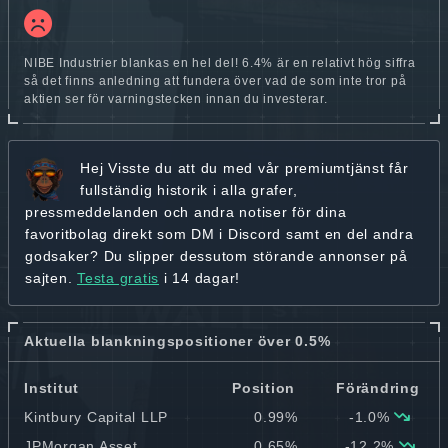
NIBE Industrier blankas en hel del! 6.4% är en relativt hög siffra
så det finns anledning att fundera över vad de som inte tror på
aktien ser för varningstecken innan du investerar.
Hej
Visste du att du med vår premiumtjänst får
fullständig historik
i alla grafer,
pressmeddelanden och andra
notiser för dina
favoritbolag
direkt som DM i Discord samt en del andra
godsaker? Du slipper dessutom störande annonser på
sajten.
Testa gratis
i 14 dagar!
Aktuella blankningspositioner över 0.5%
Institut
Position
Förändring
Kintbury Capital LLP
0.99%
-1.0%
JPMorgan Asset
0.65%
-12.2%