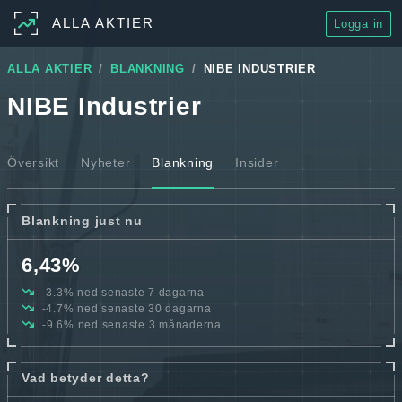
ALLA AKTIER
Logga in
ALLA AKTIER
BLANKNING
NIBE INDUSTRIER
NIBE Industrier
Översikt
Nyheter
Blankning
Insider
Blankning just nu
6,43%
-3.3% ned senaste 7 dagarna
-4.7% ned senaste 30 dagarna
-9.6% ned senaste 3 månaderna
Vad betyder detta?