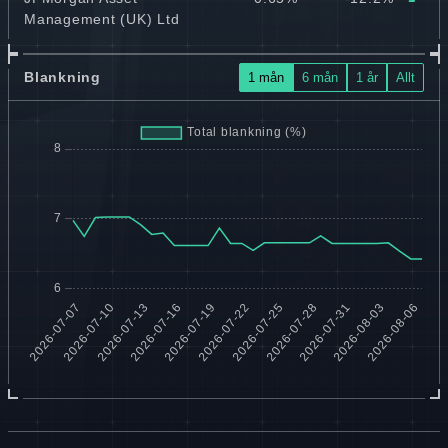
Management (UK) Ltd
Blankning
1 mån
6 mån
1 år
Allt