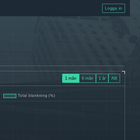
Logga in
1 mån
6 mån
1 år
Allt