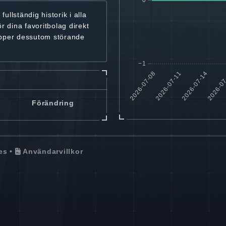
r
fullständig historik
i alla
ör dina favoritbolag
direkt
ipper dessutom störande
Förändring
es
•
Användarvillkor