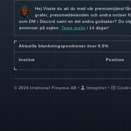
Hej
Visste du att du med vår premiumtjänst få
grafer, pressmeddelanden och andra
notiser f
som DM i Discord samt en del andra godsaker? Du sl
annonser på sajten.
Testa gratis
i 14 dagar!
Aktuella blankningspositioner över 0.5%
Institut
Position
© 2026 Irrational Finance AB •
Integritet
•
Cooki