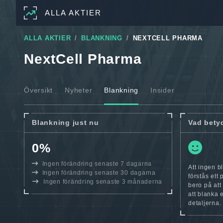
ALLA AKTIER
ALLA AKTIER
BLANKNING
NEXTCELL PHARMA
NextCell Pharma
Översikt
Nyheter
Blankning
Insider
Blankning just nu
Vad bety
0%
Ingen förändring senaste 7 dagarna
Att ingen b
Ingen förändring senaste 30 dagarna
förstås ett
Ingen förändring senaste 3 månaderna
bero på att
att blanka 
detaljerna.