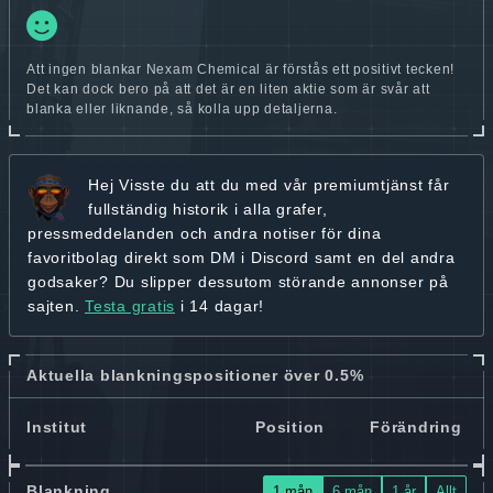
Att ingen blankar Nexam Chemical är förstås ett positivt tecken!
Det kan dock bero på att det är en liten aktie som är svår att
blanka eller liknande, så kolla upp detaljerna.
Hej
Visste du att du med vår premiumtjänst får
fullständig historik
i alla grafer,
pressmeddelanden och andra
notiser för dina
favoritbolag
direkt som DM i Discord samt en del andra
godsaker? Du slipper dessutom störande annonser på
sajten.
Testa gratis
i 14 dagar!
Aktuella blankningspositioner över 0.5%
Institut
Position
Förändring
Blankning
1 mån
6 mån
1 år
Allt