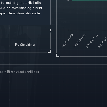
r
fullständig historik
i alla
ör dina favoritbolag
direkt
ipper dessutom störande
Förändring
es
•
Användarvillkor