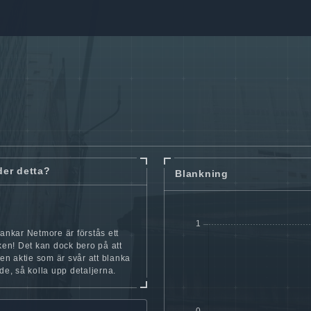
der detta?
Blankning
lankar Netmore är förstås ett
cken! Det kan dock bero på att
iten aktie som är svår att blanka
nde, så kolla upp detaljerna.