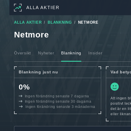
ALLA AKTIER
ALLA AKTIER
BLANKNING
NETMORE
Netmore
Översikt
Nyheter
Blankning
Insider
Blankning just nu
Vad bety
0%
Ingen förändring senaste 7 dagarna
Att ingen b
Ingen förändring senaste 30 dagarna
positivt te
Ingen förändring senaste 3 månaderna
det är en l
eller likna