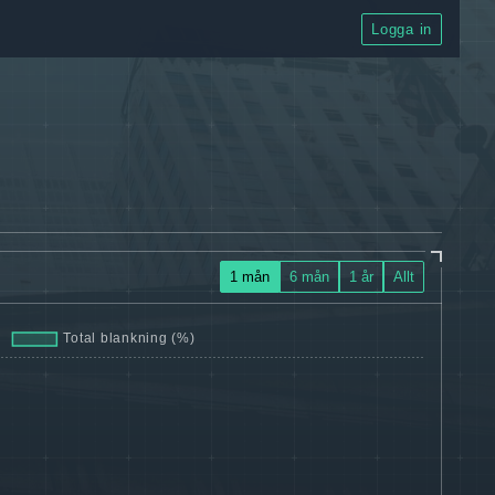
Logga in
1 mån
6 mån
1 år
Allt