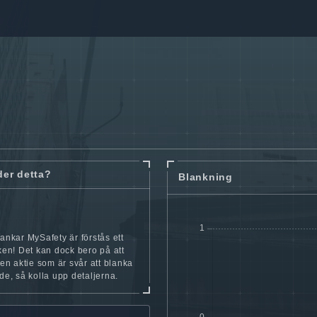
der detta?
Blankning
lankar MySafety är förstås ett
cken! Det kan dock bero på att
iten aktie som är svår att blanka
nde, så kolla upp detaljerna.