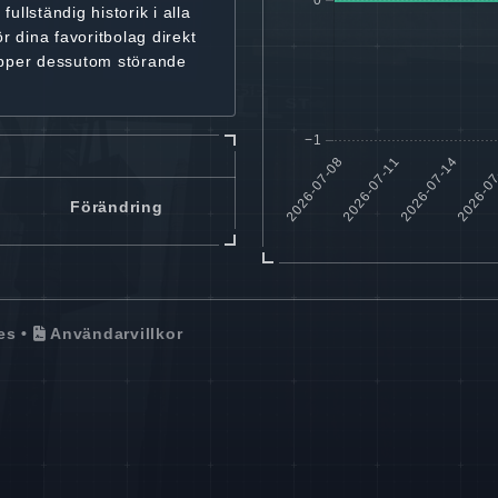
r
fullständig historik
i alla
ör dina favoritbolag
direkt
ipper dessutom störande
Förändring
es
•
Användarvillkor