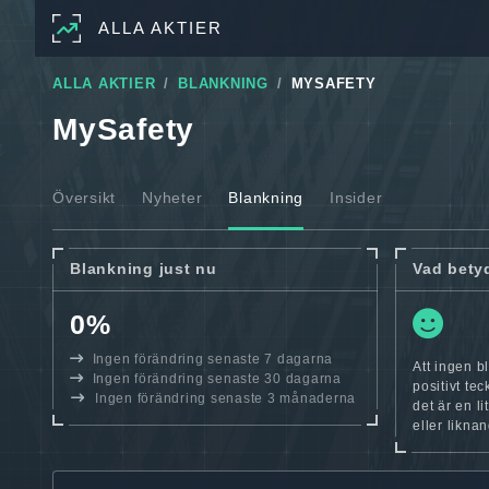
ALLA AKTIER
ALLA AKTIER
BLANKNING
MYSAFETY
MySafety
Översikt
Nyheter
Blankning
Insider
Blankning just nu
Vad bety
0%
Ingen förändring senaste 7 dagarna
Att ingen b
Ingen förändring senaste 30 dagarna
positivt te
Ingen förändring senaste 3 månaderna
det är en l
eller likna