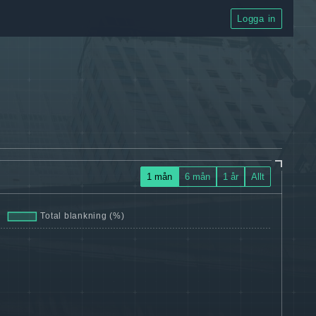
Logga in
1 mån
6 mån
1 år
Allt