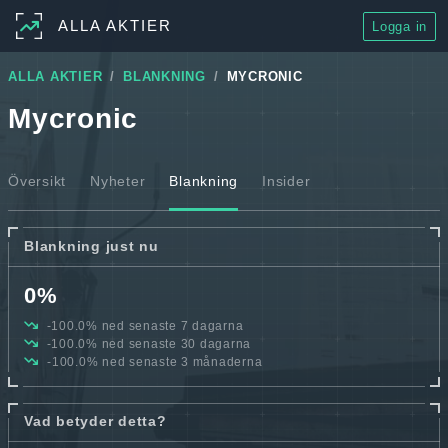
ALLA AKTIER
Logga in
ALLA AKTIER
BLANKNING
MYCRONIC
Mycronic
Översikt
Nyheter
Blankning
Insider
Blankning just nu
0%
-100.0% ned senaste 7 dagarna
-100.0% ned senaste 30 dagarna
-100.0% ned senaste 3 månaderna
Vad betyder detta?