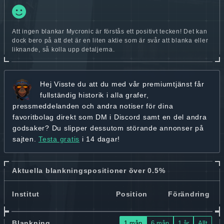
Att ingen blankar Mycronic är förstås ett positivt tecken! Det kan
dock bero på att det är en liten aktie som är svår att blanka eller
liknande, så kolla upp detaljerna.
Hej
Visste du att du med vår premiumtjänst får
fullständig historik
i alla grafer,
pressmeddelanden och andra
notiser för dina
favoritbolag
direkt som DM i Discord samt en del andra
godsaker? Du slipper dessutom störande annonser på
sajten.
Testa gratis
i 14 dagar!
Aktuella blankningspositioner över 0.5%
Institut
Position
Förändring
Blankning
1 mån
6 mån
1 år
Allt