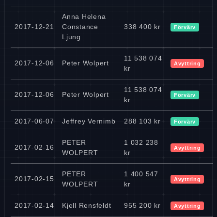
Anna Helena
2017-12-21
Constance
338 400 kr
Förvärv
Ljung
11 538 074
2017-12-06
Peter Wolpert
Avyttring
kr
11 538 074
2017-12-06
Peter Wolpert
Förvärv
kr
2017-06-07
Jeffrey Vernimb
288 103 kr
Förvärv
PETER
1 032 238
2017-02-16
Avyttring
WOLPERT
kr
PETER
1 400 547
2017-02-15
Avyttring
WOLPERT
kr
2017-02-14
Kjell Rensfeldt
955 200 kr
Avyttring