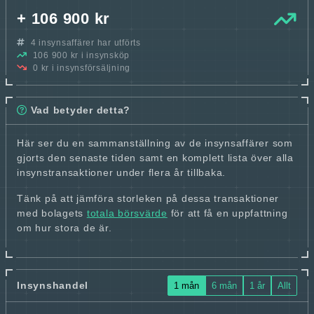
+ 106 900 kr
4 insynsaffärer har utförts
106 900 kr i insynsköp
0 kr i insynsförsäljning
Vad betyder detta?
Här ser du en sammanställning av de insynsaffärer som
gjorts den senaste tiden samt en komplett lista över alla
insynstransaktioner under flera år tillbaka.
Tänk på att jämföra storleken på dessa transaktioner
med bolagets
totala börsvärde
för att få en uppfattning
om hur stora de är.
Insynshandel
1 mån
6 mån
1 år
Allt