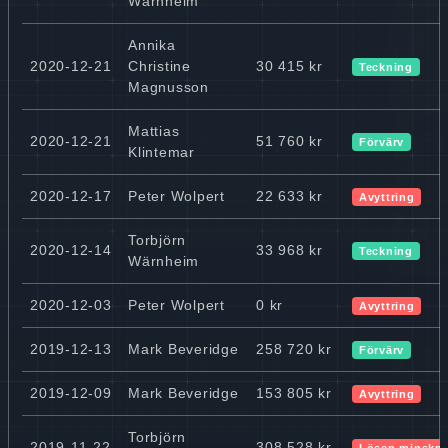
Wärnheim
Annika
2020-12-21
Christine
30 415 kr
Teckning
Magnusson
Mattias
2020-12-21
51 760 kr
Förvärv
Klintemar
2020-12-17
Peter Wolpert
22 633 kr
Avyttring
Torbjörn
2020-12-14
33 968 kr
Teckning
Wärnheim
2020-12-03
Peter Wolpert
0 kr
Avyttring
2019-12-13
Mark Beveridge
258 720 kr
Förvärv
2019-12-09
Mark Beveridge
153 805 kr
Avyttring
Torbjörn
2019-11-22
308 528 kr
Lösen minskn