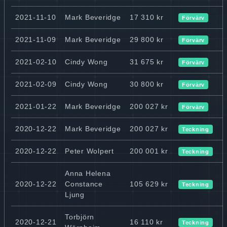
2021-11-10
Mark Beveridge
17 310 kr
Förvärv
2021-11-09
Mark Beveridge
29 800 kr
Förvärv
2021-02-10
Cindy Wong
31 675 kr
Förvärv
2021-02-09
Cindy Wong
30 800 kr
Förvärv
2021-01-22
Mark Beveridge
200 027 kr
Förvärv
2020-12-22
Mark Beveridge
200 027 kr
Teckning
2020-12-22
Peter Wolpert
200 001 kr
Teckning
Anna Helena
2020-12-22
Constance
105 629 kr
Teckning
Ljung
Torbjörn
2020-12-21
16 110 kr
Teckning