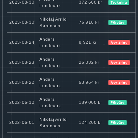
2023-08-30
372 600 kr
Teckning
Lundmark
Nikolaj Arrild
2023-08-30
76 918 kr
Förvärv
Sørensen
Anders
2023-08-24
8 921 kr
Avyttring
Lundmark
Anders
2023-08-23
25 032 kr
Avyttring
Lundmark
Anders
2023-08-22
53 964 kr
Avyttring
Lundmark
Anders
2022-06-10
189 000 kr
Förvärv
Lundmark
Nikolaj Arrild
2022-06-01
124 200 kr
Förvärv
Sørensen