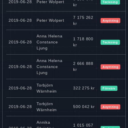
2019-06-28
Peter Wolpert
Teckning
kr
7 175 262
2019-06-28
Peter Wolpert
Avyttring
kr
Anna Helena
1 718 800
2019-06-28
Constance
Teckning
kr
Ljung
Anna Helena
2 666 888
2019-06-28
Constance
Avyttring
kr
Ljung
Torbjörn
2019-06-28
322 275 kr
Förvärv
Wärnheim
Torbjörn
2019-06-28
500 042 kr
Avyttring
Wärnheim
Annika
1 015 057