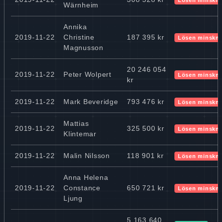
Wärnheim
Annika
2019-11-22
Christine
187 395 kr
Lösen minskn
Magnusson
20 246 054
2019-11-22
Peter Wolpert
Lösen minskn
kr
2019-11-22
Mark Beveridge
793 476 kr
Lösen minskn
Mattias
2019-11-22
325 500 kr
Lösen minskn
Klintemar
2019-11-22
Malin Nilsson
118 901 kr
Lösen minskn
Anna Helena
2019-11-22
Constance
650 721 kr
Lösen minskn
Ljung
5 163 640