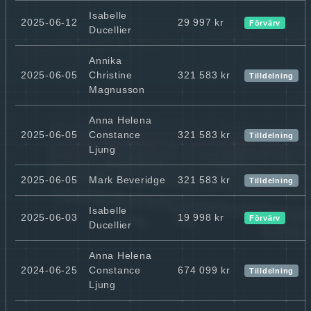
Isabelle
2025-06-12
29 997 kr
Förvärv
Ducellier
Annika
2025-06-05
Christine
321 583 kr
Tilldelning
Magnusson
Anna Helena
2025-06-05
Constance
321 583 kr
Tilldelning
Ljung
2025-06-05
Mark Beveridge
321 583 kr
Tilldelning
Isabelle
2025-06-03
19 998 kr
Förvärv
Ducellier
Anna Helena
2024-06-25
Constance
674 099 kr
Tilldelning
Ljung