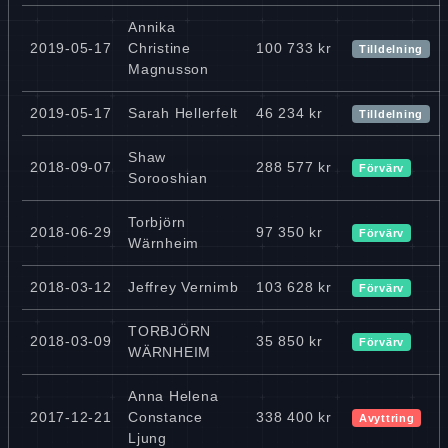
Annika
2019-05-17
Christine
100 733 kr
Tilldelning
Magnusson
2019-05-17
Sarah Hellerfelt
46 234 kr
Tilldelning
Shaw
2018-09-07
288 577 kr
Förvärv
Sorooshian
Torbjörn
2018-06-29
97 350 kr
Förvärv
Wärnheim
2018-03-12
Jeffrey Vernimb
103 628 kr
Förvärv
TORBJÖRN
2018-03-09
35 850 kr
Förvärv
WÄRNHEIM
Anna Helena
2017-12-21
Constance
338 400 kr
Avyttring
Ljung