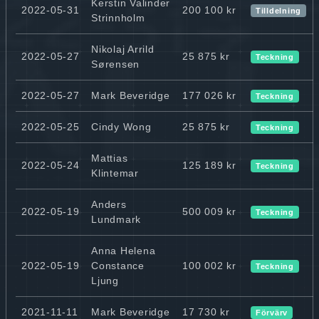
Kerstin Valinder
2022-05-31
200 100 kr
Tilldelning
Strinnholm
Nikolaj Arrild
2022-05-27
25 875 kr
Teckning
Sørensen
2022-05-27
Mark Beveridge
177 026 kr
Teckning
2022-05-25
Cindy Wong
25 875 kr
Teckning
Mattias
2022-05-24
125 189 kr
Teckning
Klintemar
Anders
2022-05-19
500 009 kr
Teckning
Lundmark
Anna Helena
2022-05-19
Constance
100 002 kr
Teckning
Ljung
2021-11-11
Mark Beveridge
17 730 kr
Förvärv