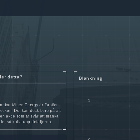
der detta?
Blankning
lankar Misen Energy är förstås
t tecken! Det kan dock bero på att
iten aktie som är svår att blanka
nde, så kolla upp detaljerna.