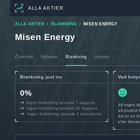
ALLA AKTIER
ALLA AKTIER
BLANKNING
MISEN ENERGY
Misen Energy
Översikt
Nyheter
Blankning
Insider
Blankning just nu
Vad bety
0%
Ingen förändring senaste 7 dagarna
Att ingen b
Ingen förändring senaste 30 dagarna
ett positiv
Ingen förändring senaste 3 månaderna
det är en l
eller likna