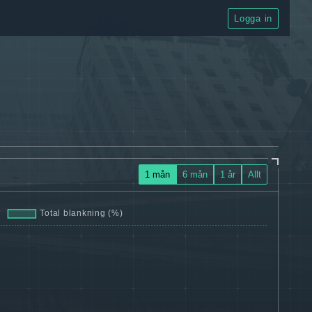
Logga in
1 mån
6 mån
1 år
Allt