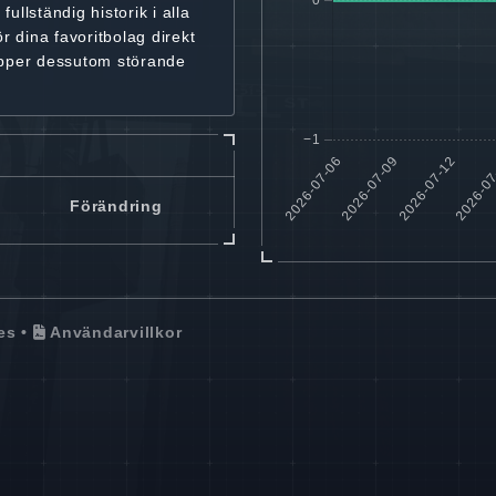
r
fullständig historik
i alla
ör dina favoritbolag
direkt
ipper dessutom störande
Förändring
es
•
Användarvillkor