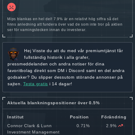
Mips blankas en hel del! 7.9% är en relativt hög siffra så det
finns anledning att fundera över vad de som inte tror på aktien
ser för varningstecken innan du investerar.
Hej
Visste du att du med vår premiumtjänst får
fullständig historik
i alla grafer,
pressmeddelanden och andra
notiser för dina
favoritbolag
direkt som DM i Discord samt en del andra
godsaker? Du slipper dessutom störande annonser på
sajten.
Testa gratis
i 14 dagar!
Aktuella blankningspositioner över 0.5%
Institut
Position
Förändring
Connor Clark & Lunn
0.71%
2.9%
Investment Management