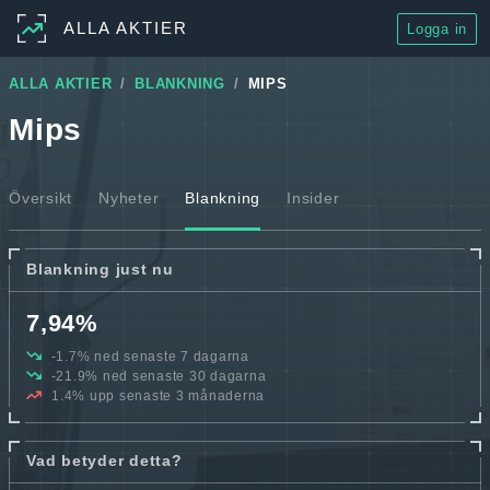
ALLA AKTIER
Logga in
ALLA AKTIER
BLANKNING
MIPS
Mips
Översikt
Nyheter
Blankning
Insider
Blankning just nu
7,94%
-1.7% ned senaste 7 dagarna
-21.9% ned senaste 30 dagarna
1.4% upp senaste 3 månaderna
Vad betyder detta?