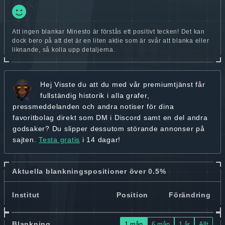
Att ingen blankar Minesto är förstås ett positivt tecken! Det kan
dock bero på att det är en liten aktie som är svår att blanka eller
liknande, så kolla upp detaljerna.
Hej
Visste du att du med vår premiumtjänst får
fullständig historik
i alla grafer,
pressmeddelanden och andra
notiser för dina
favoritbolag
direkt som DM i Discord samt en del andra
godsaker? Du slipper dessutom störande annonser på
sajten.
Testa gratis
i 14 dagar!
Aktuella blankningspositioner över 0.5%
Institut
Position
Förändring
Blankning
1 mån
6 mån
1 år
Allt