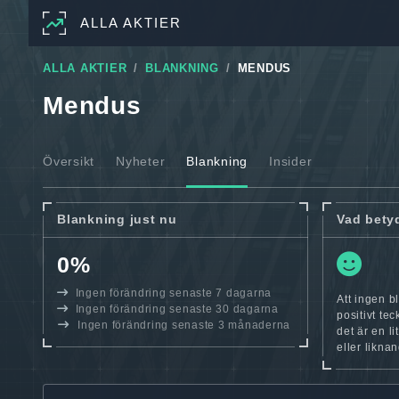
ALLA AKTIER
ALLA AKTIER
BLANKNING
MENDUS
Mendus
Översikt
Nyheter
Blankning
Insider
Blankning just nu
Vad bety
0%
Ingen förändring senaste 7 dagarna
Att ingen b
Ingen förändring senaste 30 dagarna
positivt te
Ingen förändring senaste 3 månaderna
det är en l
eller likna