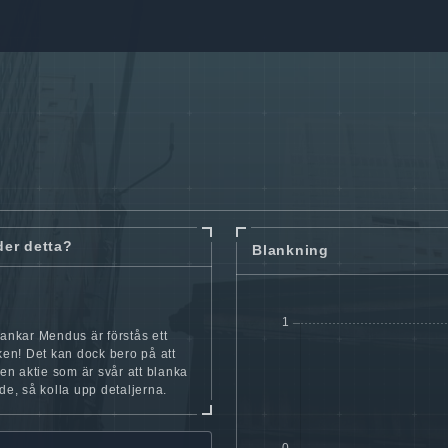
der detta?
Blankning
lankar Mendus är förstås ett
cken! Det kan dock bero på att
iten aktie som är svår att blanka
nde, så kolla upp detaljerna.