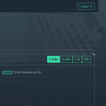
Logga in
1 mån
6 mån
1 år
Allt