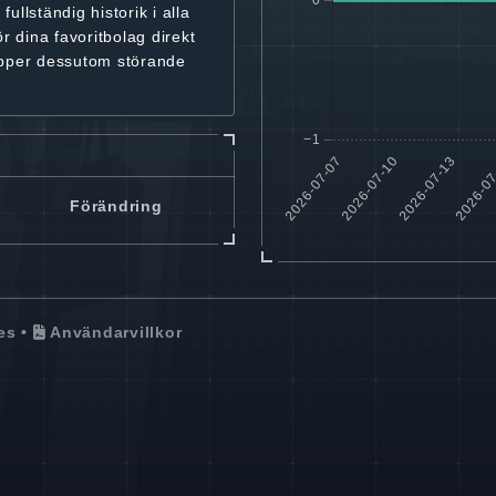
r
fullständig historik
i alla
ör dina favoritbolag
direkt
ipper dessutom störande
Förändring
es
•
Användarvillkor