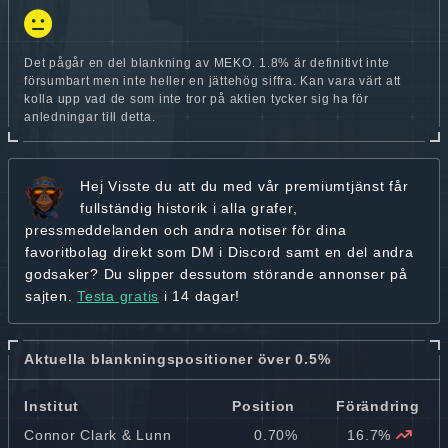
Det pågår en del blankning av MEKO. 1.8% är definitivt inte
försumbart men inte heller en jättehög siffra. Kan vara värt att
kolla upp vad de som inte tror på aktien tycker sig ha för
anledningar till detta.
Hej
Visste du att du med vår premiumtjänst får
fullständig historik
i alla grafer,
pressmeddelanden och andra
notiser för dina
favoritbolag
direkt som DM i Discord samt en del andra
godsaker? Du slipper dessutom störande annonser på
sajten.
Testa gratis
i 14 dagar!
Aktuella blankningspositioner över 0.5%
Institut
Position
Förändring
Connor Clark & Lunn
0.70%
16.7%