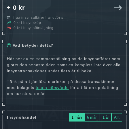
+ 0 kr
Inga insynsaffärer har utförts
0 kr i insynsköp
0 kr i insynsförsäljning
Vad betyder detta?
Här ser du en sammanställning av de insynsaffärer som
gjorts den senaste tiden samt en komplett lista över alla
insynstransaktioner under flera år tillbaka.
Tänk på att jämföra storleken på dessa transaktioner
med bolagets
totala börsvärde
för att få en uppfattning
om hur stora de är.
Insynshandel
1 mån
6 mån
1 år
Allt