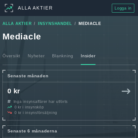
ALLA AKTIER
Logga in
ALLA AKTIER
INSYNSHANDEL
MEDIACLE
Mediacle
Översikt
Nyheter
Blankning
Insider
Senaste månaden
0 kr
Inga insynsaffärer har utförts
0 kr i insynsköp
0 kr i insynsförsäljning
Senaste 6 månaderna