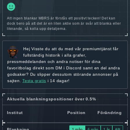
Att ingen blankar MBRS är förstås ett positivt tecken! Det kan
dock bero på att det är en liten aktie som är svår att blanka eller
liknande, så kolla upp detaljerna.
Hej
Visste du att du med vår premiumtjänst får
fullständig historik
i alla grafer,
pressmeddelanden och andra
notiser för dina
favoritbolag
direkt som DM i Discord samt en del andra
godsaker? Du slipper dessutom störande annonser på
sajten.
Testa gratis
i 14 dagar!
Aktuella blankningspositioner över 0.5%
Institut
Position
Förändring
Blankning
1 mån
6 mån
1 år
Allt