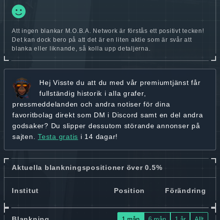
Att ingen blankar M.O.B.A. Network är förstås ett positivt tecken!
Det kan dock bero på att det är en liten aktie som är svår att
blanka eller liknande, så kolla upp detaljerna.
Hej
Visste du att du med vår premiumtjänst får
fullständig historik
i alla grafer,
pressmeddelanden och andra
notiser för dina
favoritbolag
direkt som DM i Discord samt en del andra
godsaker? Du slipper dessutom störande annonser på
sajten.
Testa gratis
i 14 dagar!
Aktuella blankningspositioner över 0.5%
Institut
Position
Förändring
Blankning
1 mån
6 mån
1 år
Allt