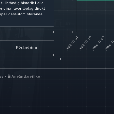
r
fullständig historik
i alla
ör dina favoritbolag
direkt
ipper dessutom störande
Förändring
es
•
Användarvillkor