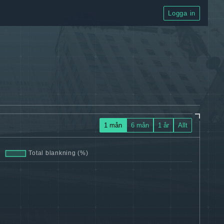
Logga in
1 mån
6 mån
1 år
Allt