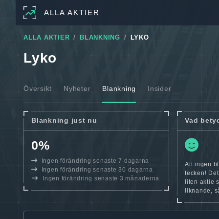
ALLA AKTIER
ALLA AKTIER
BLANKNING
LYKO
Lyko
Översikt
Nyheter
Blankning
Insider
Blankning just nu
Vad bety
0%
Ingen förändring senaste 7 dagarna
Att ingen bl
Ingen förändring senaste 30 dagarna
tecken! Det
Ingen förändring senaste 3 månaderna
liten aktie 
liknande, s