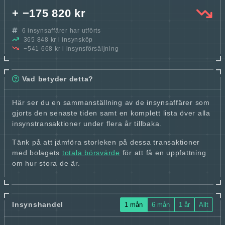
+ −175 820 kr
6 insynsaffärer har utförts
365 848 kr i insynsköp
−541 668 kr i insynsförsäljning
Vad betyder detta?
Här ser du en sammanställning av de insynsaffärer som
gjorts den senaste tiden samt en komplett lista över alla
insynstransaktioner under flera år tillbaka.
Tänk på att jämföra storleken på dessa transaktioner
med bolagets
totala börsvärde
för att få en uppfattning
om hur stora de är.
Insynshandel
1 mån
6 mån
1 år
Allt