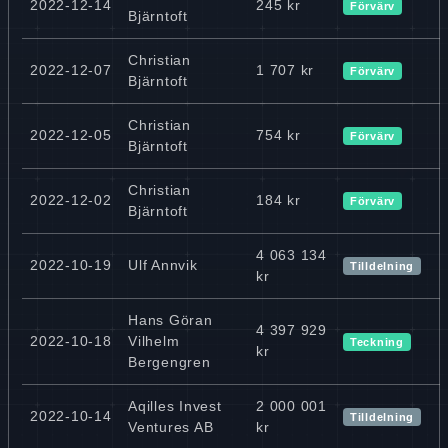
2022-12-14
245 kr
Förvärv
Bjärntoft
Christian
2022-12-07
1 707 kr
Förvärv
Bjärntoft
Christian
2022-12-05
754 kr
Förvärv
Bjärntoft
Christian
2022-12-02
184 kr
Förvärv
Bjärntoft
4 063 134
2022-10-19
Ulf Annvik
Tilldelning
kr
Hans Göran
4 397 929
2022-10-18
Vilhelm
Teckning
kr
Bergengren
Aqilles Invest
2 000 001
2022-10-14
Tilldelning
Ventures AB
kr