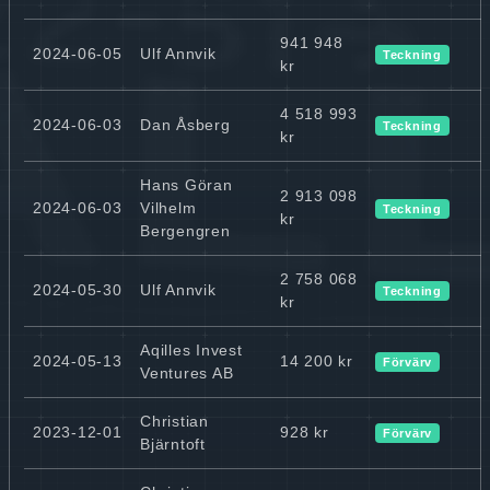
941 948
2024-06-05
Ulf Annvik
Teckning
kr
4 518 993
2024-06-03
Dan Åsberg
Teckning
kr
Hans Göran
2 913 098
2024-06-03
Vilhelm
Teckning
kr
Bergengren
2 758 068
2024-05-30
Ulf Annvik
Teckning
kr
Aqilles Invest
2024-05-13
14 200 kr
Förvärv
Ventures AB
Christian
2023-12-01
928 kr
Förvärv
Bjärntoft