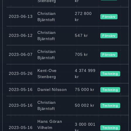
Stenberg
kr
Christian
272 800
2023-06-13
Förvärv
Bjärntoft
kr
Christian
2023-06-12
547 kr
Förvärv
Bjärntoft
Christian
2023-06-07
705 kr
Förvärv
Bjärntoft
Kent-Ove
4 374 999
2023-05-26
Teckning
Stenberg
kr
2023-05-16
Daniel Nilsson
75 000 kr
Teckning
Christian
2023-05-16
50 002 kr
Teckning
Bjärntoft
Hans Göran
3 000 001
2023-05-16
Vilhelm
Teckning
kr