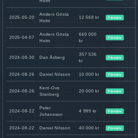
Holm
Anders Gösta
2025-05-20
12 568 kr
Förvärv
Holm
Anders Gösta
660 000
2025-04-07
Förvärv
Holm
kr
357 536
2024-08-30
Dan Åsberg
Förvärv
kr
2024-08-26
Daniel Nilsson
10 000 kr
Förvärv
Kent-Ove
2024-08-26
20 000 kr
Förvärv
Stenberg
Peter
2024-08-22
4 999 kr
Förvärv
Johansson
2024-08-22
Daniel Nilsson
40 000 kr
Förvärv