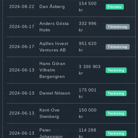
154 500
2024-08-22
Dan Åsberg
Förvärv
kr
Anders Gösta
332 996
2024-06-17
Tilldelning
Holm
kr
Aqilles Invest
951 620
2024-06-17
Tilldelning
Ventures AB
kr
Hans Göran
3 336 903
2024-06-13
Vilhelm
Teckning
kr
Bergengren
175 001
2024-06-13
Daniel Nilsson
Teckning
kr
Kent-Ove
150 000
2024-06-13
Teckning
Stenberg
kr
Peter
114 288
2024-06-13
Teckning
Johansson
kr