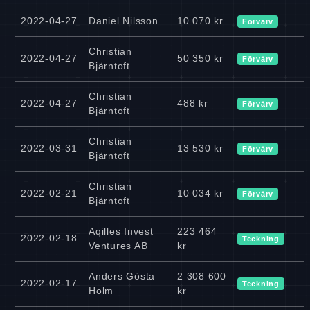
2022-04-27
Daniel Nilsson
10 070 kr
Förvärv
Christian
2022-04-27
50 350 kr
Förvärv
Bjärntoft
Christian
2022-04-27
488 kr
Förvärv
Bjärntoft
Christian
2022-03-31
13 530 kr
Förvärv
Bjärntoft
Christian
2022-02-21
10 034 kr
Förvärv
Bjärntoft
Aqilles Invest
223 464
2022-02-18
Teckning
Ventures AB
kr
Anders Gösta
2 308 600
2022-02-17
Teckning
Holm
kr