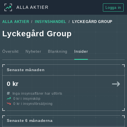
ALLA AKTIER
Logga in
ALLA AKTIER
INSYNSHANDEL
LYCKEGÅRD GROUP
Lyckegård Group
Översikt
Nyheter
Blankning
Insider
Senaste månaden
0 kr
Inga insynsaffärer har utförts
0 kr i insynsköp
0 kr i insynsförsäljning
Senaste 6 månaderna