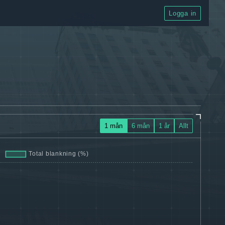
Logga in
1 mån
6 mån
1 år
Allt