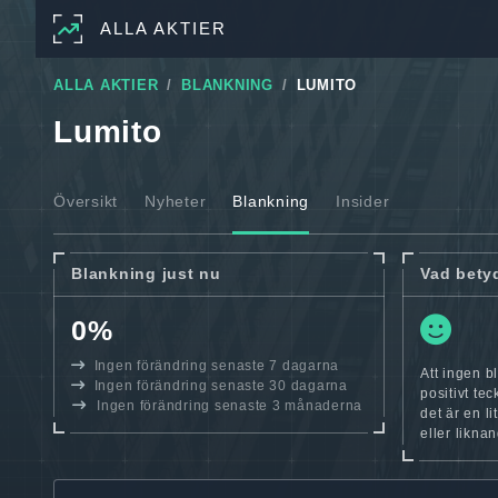
ALLA AKTIER
ALLA AKTIER
BLANKNING
LUMITO
Lumito
Översikt
Nyheter
Blankning
Insider
Blankning just nu
Vad bety
0%
Ingen förändring senaste 7 dagarna
Att ingen b
Ingen förändring senaste 30 dagarna
positivt te
Ingen förändring senaste 3 månaderna
det är en l
eller likna