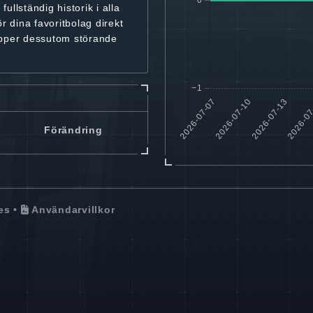
r
fullständig historik
i alla
ör dina favoritbolag
direkt
ipper dessutom störande
Förändring
es
•
Användarvillkor