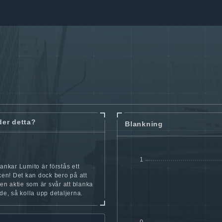
der detta?
Blankning
lankar Lumito är förstås ett
cken! Det kan dock bero på att
iten aktie som är svår att blanka
nde, så kolla upp detaljerna.