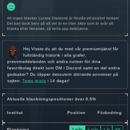
Att ingen blankar Lucara Diamond är förstås ett positivt tecken!
Det kan dock bero på att det är en liten aktie som är svår att
blanka eller liknande, så kolla upp detaljerna.
Hej
Visste du att du med vår premiumtjänst får
fullständig historik
i alla grafer,
pressmeddelanden och andra
notiser för dina
favoritbolag
direkt som DM i Discord samt en del andra
godsaker? Du slipper dessutom störande annonser på
sajten.
Testa gratis
i 14 dagar!
Aktuella blankningspositioner över 0.5%
Institut
Position
Förändring
Blankning
1 mån
6 mån
1 år
Allt