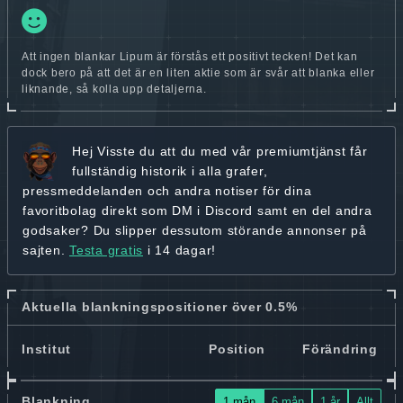
Att ingen blankar Lipum är förstås ett positivt tecken! Det kan
dock bero på att det är en liten aktie som är svår att blanka eller
liknande, så kolla upp detaljerna.
Hej
Visste du att du med vår premiumtjänst får
fullständig historik
i alla grafer,
pressmeddelanden och andra
notiser för dina
favoritbolag
direkt som DM i Discord samt en del andra
godsaker? Du slipper dessutom störande annonser på
sajten.
Testa gratis
i 14 dagar!
Aktuella blankningspositioner över 0.5%
Institut
Position
Förändring
Blankning
1 mån
6 mån
1 år
Allt