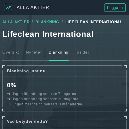
ALLA AKTIER
Logga in
ALLA AKTIER
BLANKNING
LIFECLEAN INTERNATIONAL
Lifeclean International
Översikt
Nyheter
Blankning
Insider
Blankning just nu
0%
Ingen förändring senaste 7 dagarna
Ingen förändring senaste 30 dagarna
Ingen förändring senaste 3 månaderna
Vad betyder detta?