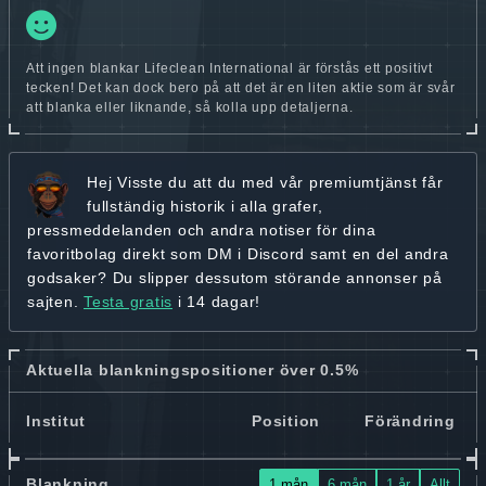
Att ingen blankar Lifeclean International är förstås ett positivt
tecken! Det kan dock bero på att det är en liten aktie som är svår
att blanka eller liknande, så kolla upp detaljerna.
Hej
Visste du att du med vår premiumtjänst får
fullständig historik
i alla grafer,
pressmeddelanden och andra
notiser för dina
favoritbolag
direkt som DM i Discord samt en del andra
godsaker? Du slipper dessutom störande annonser på
sajten.
Testa gratis
i 14 dagar!
Aktuella blankningspositioner över 0.5%
Institut
Position
Förändring
Blankning
1 mån
6 mån
1 år
Allt