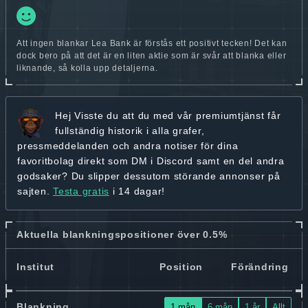
Att ingen blankar Lea Bank är förstås ett positivt tecken! Det kan
dock bero på att det är en liten aktie som är svår att blanka eller
liknande, så kolla upp detaljerna.
Hej
Visste du att du med vår premiumtjänst får
fullständig historik
i alla grafer,
pressmeddelanden och andra
notiser för dina
favoritbolag
direkt som DM i Discord samt en del andra
godsaker? Du slipper dessutom störande annonser på
sajten.
Testa gratis
i 14 dagar!
Aktuella blankningspositioner över 0.5%
Institut
Position
Förändring
Blankning
1 mån
6 mån
1 år
Allt