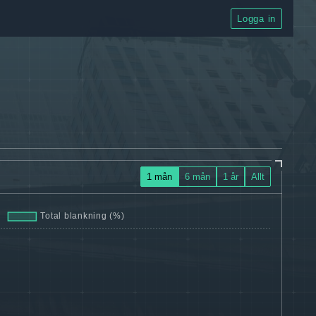
Logga in
1 mån
6 mån
1 år
Allt