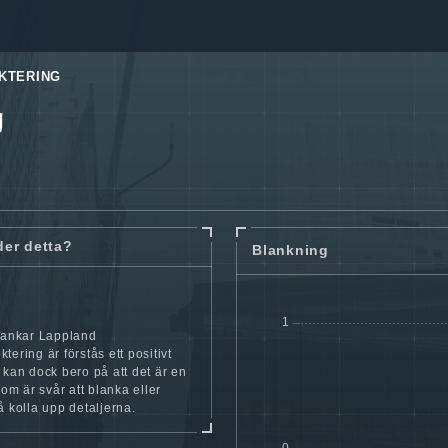
KTERING
g
der detta?
Blankning
blankar Lappland
tering är förstås ett positivt
 kan dock bero på att det är en
som är svår att blanka eller
å kolla upp detaljerna.