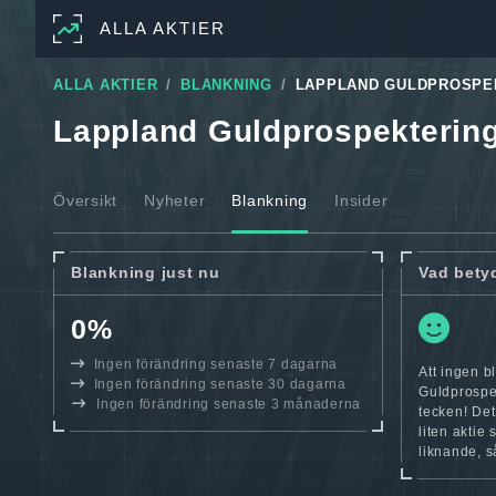
ALLA AKTIER
ALLA AKTIER
BLANKNING
LAPPLAND GULDPROSPE
Lappland Guldprospekterin
Översikt
Nyheter
Blankning
Insider
Blankning just nu
Vad bety
0%
Ingen förändring senaste 7 dagarna
Att ingen 
Ingen förändring senaste 30 dagarna
Guldprospek
Ingen förändring senaste 3 månaderna
tecken! Det
liten aktie 
liknande, s