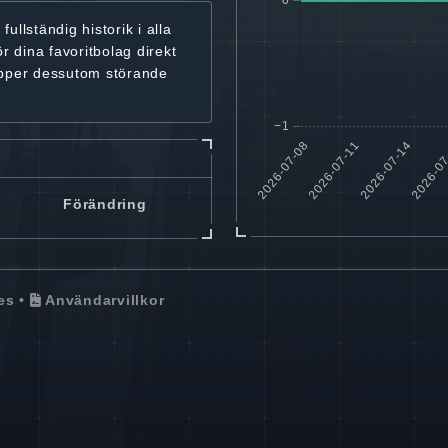
r
fullständig historik
i alla
ör dina favoritbolag
direkt
ipper dessutom störande
Förändring
es
•
Användarvillkor