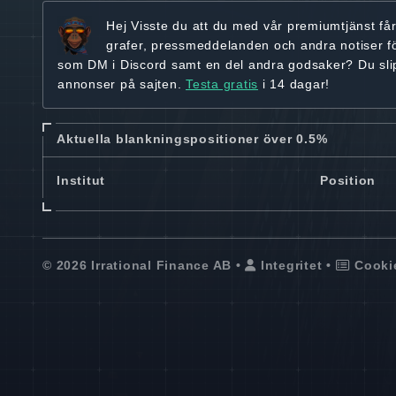
Hej
Visste du att du med vår premiumtjänst få
grafer, pressmeddelanden och andra
notiser f
som DM i Discord samt en del andra godsaker? Du sl
annonser på sajten.
Testa gratis
i 14 dagar!
Aktuella blankningspositioner över 0.5%
Institut
Position
© 2026 Irrational Finance AB •
Integritet
•
Cooki