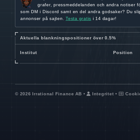
grafer, pressmeddelanden och andra
notiser f
som DM i Discord samt en del andra godsaker? Du sl
annonser på sajten.
Testa gratis
i 14 dagar!
Aktuella blankningspositioner över 0.5%
Institut
Position
© 2026 Irrational Finance AB •
Integritet
•
Cooki