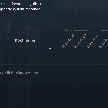
ör dina favoritbolag
direkt
ipper dessutom störande
Förändring
es
•
Användarvillkor