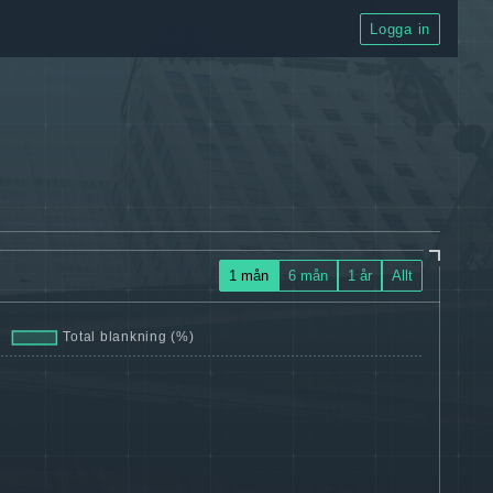
Logga in
1 mån
6 mån
1 år
Allt