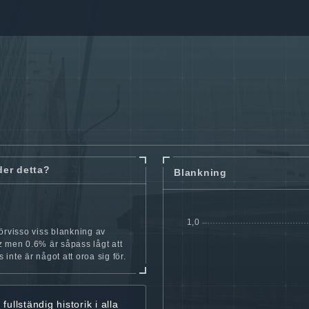
der detta?
Blankning
örvisso viss blankning av
 men 0.6% är såpass lågt att
is inte är något att oroa sig för.
r
fullständig historik
i alla