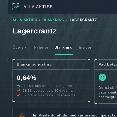
ALLA AKTIER
ALLA AKTIER
BLANKNING
LAGERCRANTZ
Lagercrantz
Översikt
Nyheter
Blankning
Insider
Blankning just nu
Vad bety
0,64%
-13.5% ned senaste 7 dagarna
Det pågår f
23.1% upp senaste 30 dagarna
Lagercrantz
52.4% upp senaste 3 månaderna
det troligtv
Hej
Visste du att du med vår premiumtjänst få