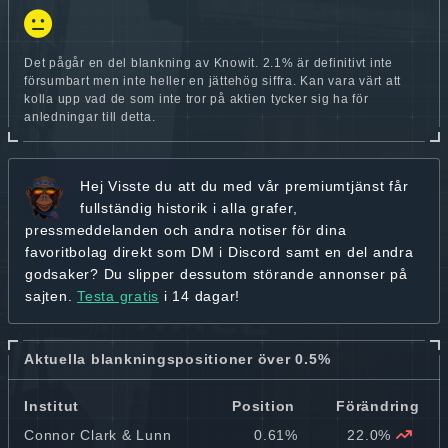
Det pågår en del blankning av Knowit. 2.1% är definitivt inte
försumbart men inte heller en jättehög siffra. Kan vara värt att
kolla upp vad de som inte tror på aktien tycker sig ha för
anledningar till detta.
Hej
Visste du att du med vår premiumtjänst får
fullständig historik
i alla grafer,
pressmeddelanden och andra
notiser för dina
favoritbolag
direkt som DM i Discord samt en del andra
godsaker? Du slipper dessutom störande annonser på
sajten.
Testa gratis
i 14 dagar!
Aktuella blankningspositioner över 0.5%
Institut
Position
Förändring
Connor Clark & Lunn
0.61%
22.0%