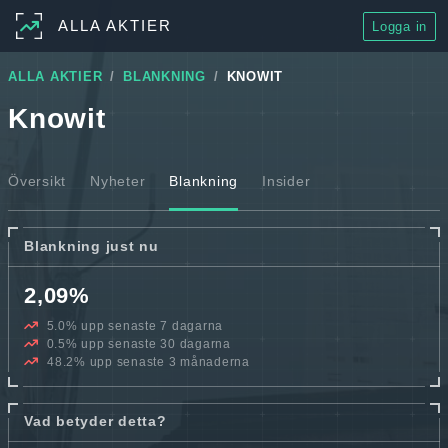
ALLA AKTIER
Logga in
ALLA AKTIER
BLANKNING
KNOWIT
Knowit
Översikt
Nyheter
Blankning
Insider
Blankning just nu
2,09%
5.0% upp senaste 7 dagarna
0.5% upp senaste 30 dagarna
48.2% upp senaste 3 månaderna
Vad betyder detta?