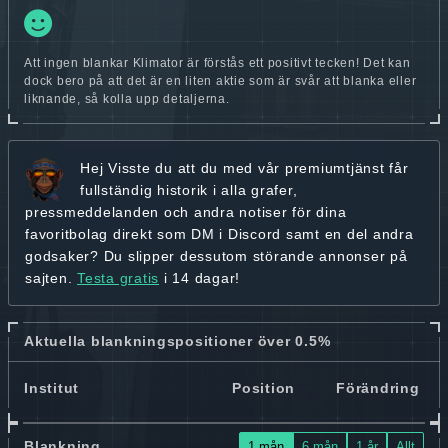
Att ingen blankar Klimator är förstås ett positivt tecken! Det kan
dock bero på att det är en liten aktie som är svår att blanka eller
liknande, så kolla upp detaljerna.
Hej
Visste du att du med vår premiumtjänst får
fullständig historik
i alla grafer,
pressmeddelanden och andra
notiser för dina
favoritbolag
direkt som DM i Discord samt en del andra
godsaker? Du slipper dessutom störande annonser på
sajten.
Testa gratis
i 14 dagar!
Aktuella blankningspositioner över 0.5%
Institut
Position
Förändring
Blankning
1 mån
6 mån
1 år
Allt