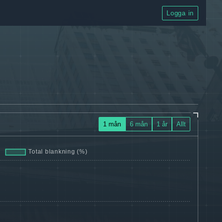
Logga in
1 mån
6 mån
1 år
Allt