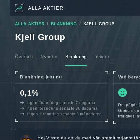
ALLA AKTIER
ALLA AKTIER
BLANKNING
KJELL GROUP
Kjell Group
Översikt
Nyheter
Blankning
Insider
Blankning just nu
Vad bety
0,1%
Ingen förändring senaste 7 dagarna
Det pågår f
Ingen förändring senaste 30 dagarna
Group men 0
Ingen förändring senaste 3 månaderna
troligtvis i
Hej
Visste du att du med vår premiumtjänst få