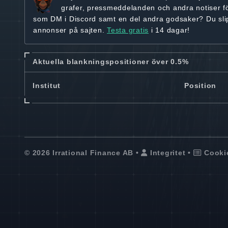
grafer, pressmeddelanden och andra
notiser f
som DM i Discord samt en del andra godsaker? Du sl
annonser på sajten.
Testa gratis
i 14 dagar!
Aktuella blankningspositioner över 0.5%
Institut
Position
© 2026 Irrational Finance AB •
Integritet
•
Cooki