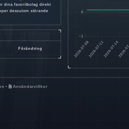
ör dina favoritbolag
direkt
ipper dessutom störande
Förändring
es
•
Användarvillkor