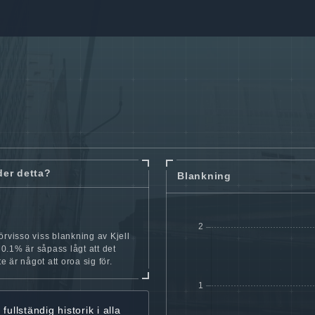
der detta?
Blankning
örvisso viss blankning av Kjell
.1% är såpass lågt att det
nte är något att oroa sig för.
r
fullständig historik
i alla