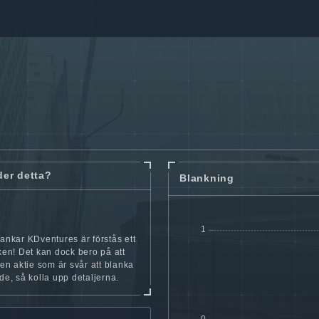
der detta?
Blankning
lankar KDventures är förstås ett
cken! Det kan dock bero på att
iten aktie som är svår att blanka
nde, så kolla upp detaljerna.