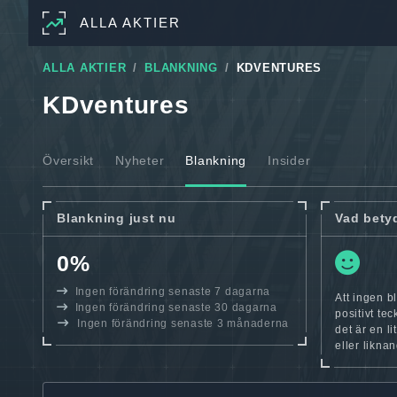
ALLA AKTIER
ALLA AKTIER
BLANKNING
KDVENTURES
KDventures
Översikt
Nyheter
Blankning
Insider
Blankning just nu
Vad bety
0%
Ingen förändring senaste 7 dagarna
Att ingen b
Ingen förändring senaste 30 dagarna
positivt te
Ingen förändring senaste 3 månaderna
det är en l
eller likna