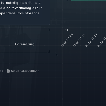
r
fullständig historik
i alla
ör dina favoritbolag
direkt
ipper dessutom störande
Förändring
es
•
Användarvillkor