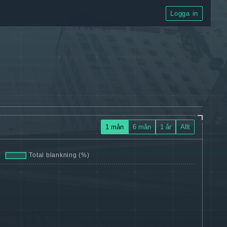
Logga in
1 mån
6 mån
1 år
Allt