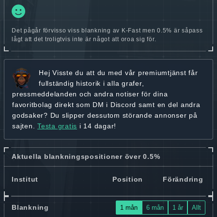
Det pågår förvisso viss blankning av K-Fast men 0.5% är såpass
lågt att det troligtvis inte är något att oroa sig för.
Hej
Visste du att du med vår premiumtjänst får
fullständig historik
i alla grafer,
pressmeddelanden och andra
notiser för dina
favoritbolag
direkt som DM i Discord samt en del andra
godsaker? Du slipper dessutom störande annonser på
sajten.
Testa gratis
i 14 dagar!
Aktuella blankningspositioner över 0.5%
Institut
Position
Förändring
Blankning
1 mån
6 mån
1 år
Allt