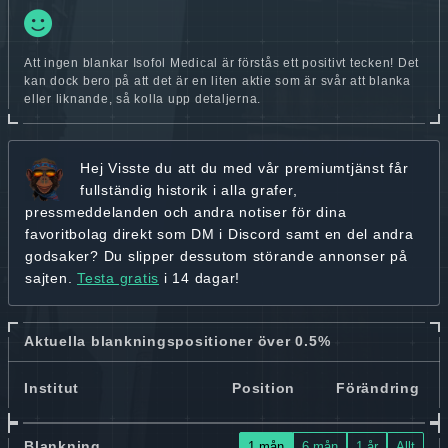
Att ingen blankar Isofol Medical är förstås ett positivt tecken! Det
kan dock bero på att det är en liten aktie som är svår att blanka
eller liknande, så kolla upp detaljerna.
Hej
Visste du att du med vår premiumtjänst får
fullständig historik
i alla grafer,
pressmeddelanden och andra
notiser för dina
favoritbolag
direkt som DM i Discord samt en del andra
godsaker? Du slipper dessutom störande annonser på
sajten.
Testa gratis
i 14 dagar!
Aktuella blankningspositioner över 0.5%
Institut
Position
Förändring
Blankning
1 mån
6 mån
1 år
Allt