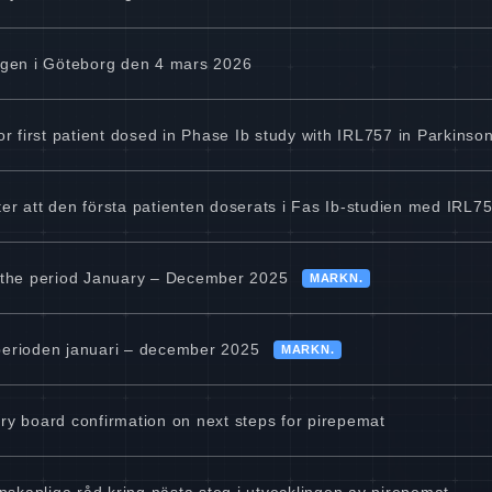
gen i Göteborg den 4 mars 2026
 first patient dosed in Phase Ib study with IRL757 in Parkinso
ter att den första patienten doserats i Fas Ib-studien med IRL
or the period January – December 2025
MARKN.
 perioden januari – december 2025
MARKN.
ory board confirmation on next steps for pirepemat
tenskapliga råd kring nästa steg i utvecklingen av pirepemat