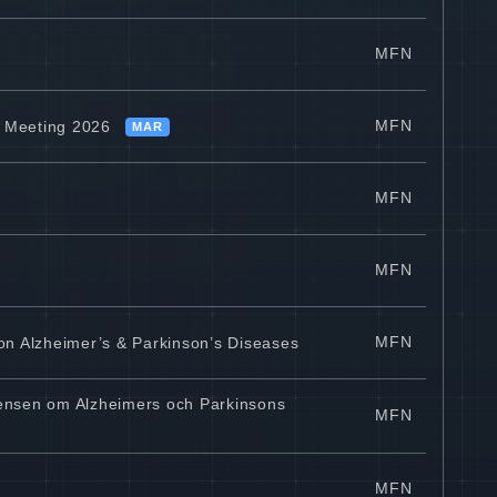
MFN
MFN
l Meeting 2026
MAR
MFN
MFN
MFN
 on Alzheimer’s & Parkinson’s Diseases
erensen om Alzheimers och Parkinsons
MFN
MFN