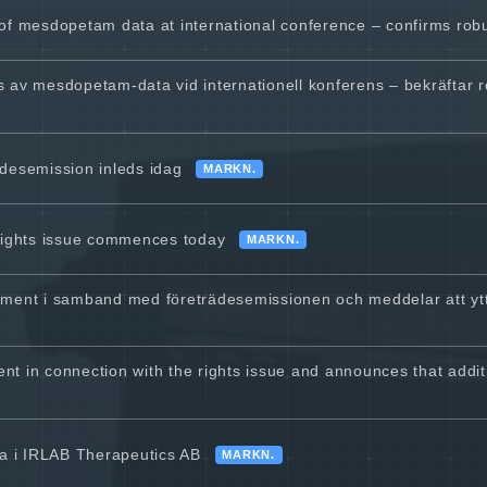
of mesdopetam data at international conference – confirms robust
av mesdopetam-data vid internationell konferens – bekräftar robu
ädesemission inleds idag
MARKN.
 rights issue commences today
MARKN.
ument i samband med företrädesemissionen och meddelar att ytte
t in connection with the rights issue and announces that addit
a i IRLAB Therapeutics AB
MARKN.