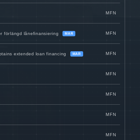
MFN
MFN
 förlängd lånefinansiering
MAR
MFN
btains extended loan financing
MAR
MFN
MFN
MFN
MFN