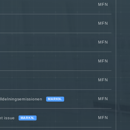
MFN
MFN
MFN
MFN
MFN
MFN
illdelningsemissionen
MARKN.
MFN
nt issue
MARKN.