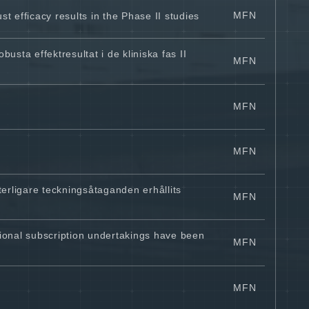
MFN
 efficacy results in the Phase II studies
sta effektresultat i de kliniska fas II
MFN
MFN
MFN
rligare teckningsåtaganden erhållits
MFN
ional subscription undertakings have been
MFN
MFN