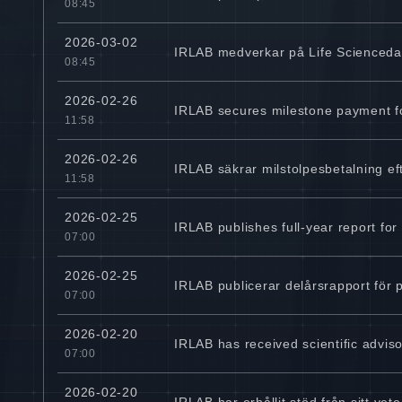
08:45
2026-03-02
IRLAB medverkar på Life Scienceda
08:45
2026-02-26
IRLAB secures milestone payment for
11:58
2026-02-26
IRLAB säkrar milstolpesbetalning ef
11:58
2026-02-25
IRLAB publishes full-year report f
07:00
2026-02-25
IRLAB publicerar delårsrapport för
07:00
2026-02-20
IRLAB has received scientific advis
07:00
2026-02-20
IRLAB har erhållit stöd från sitt ve