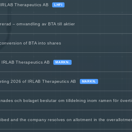
 IRLAB Therapeutics AB
LHFI
rerad – omvandling av BTA till aktier
 conversion of BTA into shares
 IRLAB Therapeutics AB
MARKN.
eting 2026 of IRLAB Therapeutics AB
MARKN.
ades och bolaget beslutar om tilldelning inom ramen för övert
ibed and the company resolves on allotment in the overallotme