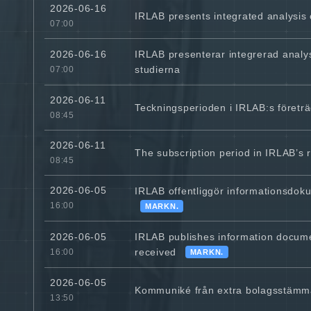
2026-06-16
IRLAB presents integrated analysis 
07:00
IRLAB presenterar integrerad analys 
2026-06-16
studierna
07:00
2026-06-11
Teckningsperioden i IRLAB:s företr
08:45
2026-06-11
The subscription period in IRLAB’s
08:45
2026-06-05
IRLAB offentliggör informationsdok
16:00
MARKN.
IRLAB publishes information documen
2026-06-05
received
16:00
MARKN.
2026-06-05
Kommuniké från extra bolagsstämm
13:50