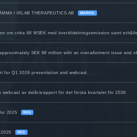
ÄMMA I IRLAB THERAPEUTICS AB
MARKN.
on om cirka 68 MSEK med övertilldelningsemission samt erhåller
 approximately SEK 68 million with an overallotment issue and o
port for Q1 2026 presentation and webcast
h webcast av delårsrapport för det första kvartalet för 2026
for 2025
REG
r 2025
REG