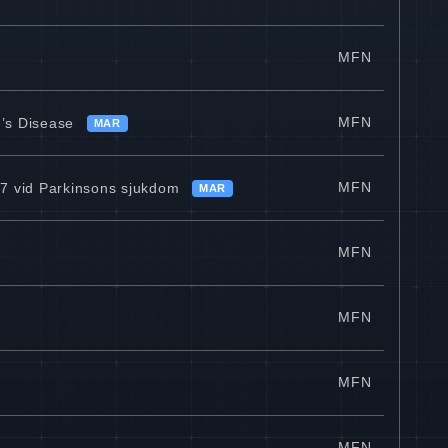
MFN
MFN
n’s Disease
MAR
MFN
757 vid Parkinsons sjukdom
MAR
MFN
MFN
MFN
MFN