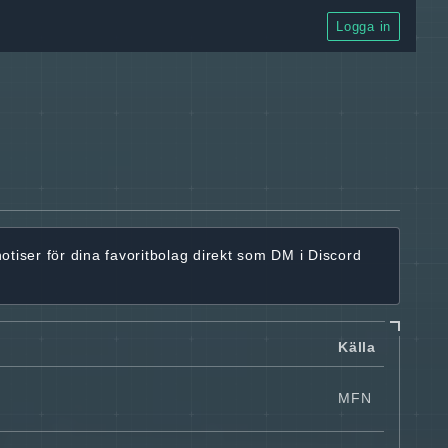
Logga in
notiser för dina favoritbolag
direkt som DM i Discord
Källa
MFN