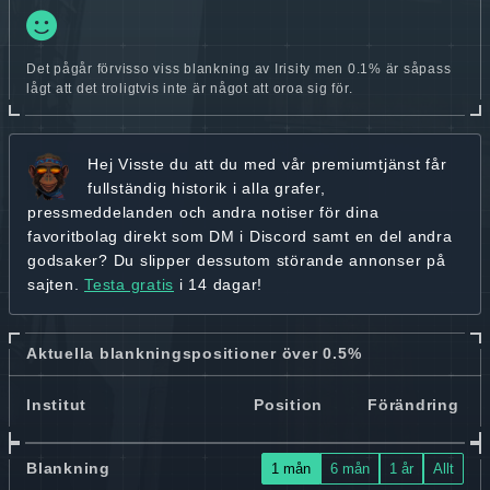
Det pågår förvisso viss blankning av Irisity men 0.1% är såpass
lågt att det troligtvis inte är något att oroa sig för.
Hej
Visste du att du med vår premiumtjänst får
fullständig historik
i alla grafer,
pressmeddelanden och andra
notiser för dina
favoritbolag
direkt som DM i Discord samt en del andra
godsaker? Du slipper dessutom störande annonser på
sajten.
Testa gratis
i 14 dagar!
Aktuella blankningspositioner över 0.5%
Institut
Position
Förändring
Blankning
1 mån
6 mån
1 år
Allt