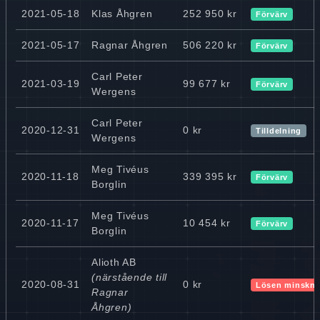
2021-05-18
Klas Åhgren
252 950 kr
Förvärv
2021-05-17
Ragnar Åhgren
506 220 kr
Förvärv
Carl Peter
2021-03-19
99 677 kr
Förvärv
Wergens
Carl Peter
2020-12-31
0 kr
Tilldelning
Wergens
Meg Tivéus
2020-11-18
339 395 kr
Förvärv
Borglin
Meg Tivéus
2020-11-17
10 454 kr
Förvärv
Borglin
Alioth AB
(närstående till
2020-08-31
0 kr
Lösen minskni
Ragnar
Åhgren)