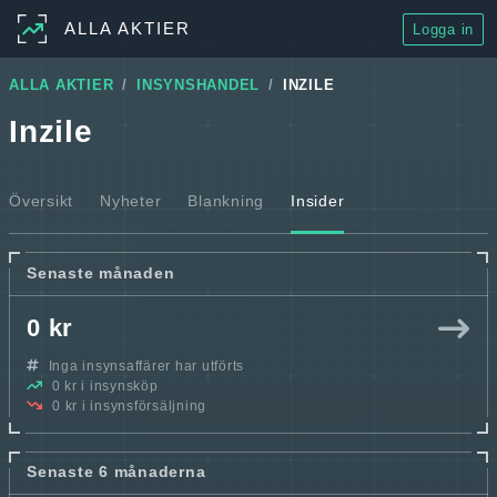
ALLA AKTIER
Logga in
ALLA AKTIER
INSYNSHANDEL
INZILE
Inzile
Översikt
Nyheter
Blankning
Insider
Senaste månaden
0 kr
Inga insynsaffärer har utförts
0 kr i insynsköp
0 kr i insynsförsäljning
Senaste 6 månaderna