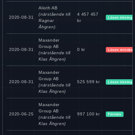
Alioth AB
(närstående till
4 457 457
2020-08-31
Lösen ökning
Ragnar
kr
Åhgren)
Maxander
Group AB
2020-08-31
0 kr
Lösen minskni
(närstående till
Klas Åhgren)
Maxander
Group AB
2020-08-31
525 599 kr
Lösen ökning
(närstående till
Klas Åhgren)
Maxander
Group AB
2020-06-25
997 100 kr
Förvärv
(närstående till
Klas Åhgren)