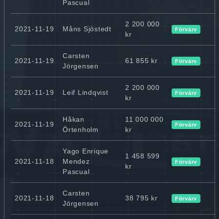
Pascual
2 200 000
2021-11-19
Måns Sjöstedt
Förvärv
kr
Carsten
2021-11-19
61 855 kr
Förvärv
Jörgensen
2 200 000
2021-11-19
Leif Lindqvist
Förvärv
kr
Håkan
11 000 000
2021-11-19
Förvärv
Örtenholm
kr
Yago Enrique
1 458 599
2021-11-18
Mendez
Förvärv
kr
Pascual
Carsten
2021-11-18
38 795 kr
Förvärv
Jörgensen