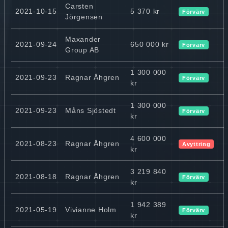
Carsten
2021-10-15
5 370 kr
Förvärv
Jörgensen
Maxander
2021-09-24
650 000 kr
Förvärv
Group AB
1 300 000
2021-09-23
Ragnar Åhgren
Förvärv
kr
1 300 000
2021-09-23
Måns Sjöstedt
Förvärv
kr
4 600 000
2021-08-23
Ragnar Åhgren
Avyttring
kr
3 219 840
2021-08-18
Ragnar Åhgren
Förvärv
kr
1 942 389
2021-05-19
Vivianne Holm
Förvärv
kr