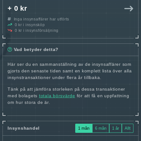
+ 0 kr
Inga insynsaffärer har utförts
0 kr i insynsköp
0 kr i insynsförsäljning
Vad betyder detta?
Här ser du en sammanställning av de insynsaffärer som
gjorts den senaste tiden samt en komplett lista över alla
insynstransaktioner under flera år tillbaka.
Tänk på att jämföra storleken på dessa transaktioner
med bolagets
totala börsvärde
för att få en uppfattning
om hur stora de är.
Insynshandel
1 mån
6 mån
1 år
Allt