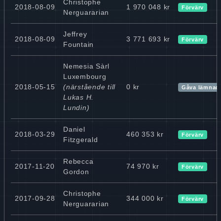
Christophe
2018-08-09
1 970 048 kr
Förvärv
Nerguararian
Jeffrey
2018-08-09
3 771 693 kr
Förvärv
Fountain
Nemesia Sàrl
Luxembourg
2018-05-15
(närstående till
0 kr
Gåva lämnad
Lukas H.
Lundin)
Daniel
2018-03-29
460 353 kr
Förvärv
Fitzgerald
Rebecca
2017-11-20
74 970 kr
Förvärv
Gordon
Christophe
2017-09-28
344 000 kr
Förvärv
Nerguararian