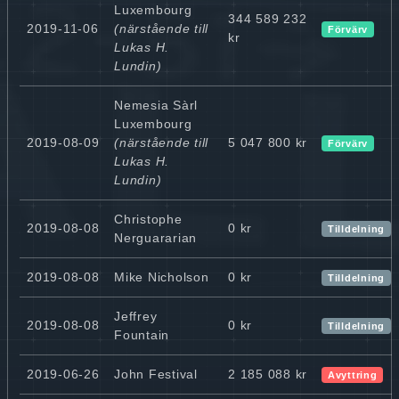
Luxembourg
344 589 232
2019-11-06
(närstående till
Förvärv
kr
Lukas H.
Lundin)
Nemesia Sàrl
Luxembourg
2019-08-09
(närstående till
5 047 800 kr
Förvärv
Lukas H.
Lundin)
Christophe
2019-08-08
0 kr
Tilldelning
Nerguararian
2019-08-08
Mike Nicholson
0 kr
Tilldelning
Jeffrey
2019-08-08
0 kr
Tilldelning
Fountain
2019-06-26
John Festival
2 185 088 kr
Avyttring