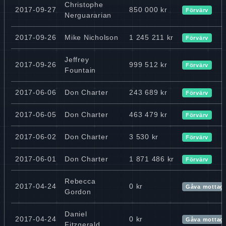
Christophe
2017-09-27
850 000 kr
Förvärv
Nerguararian
2017-09-26
Mike Nicholson
1 245 211 kr
Förvärv
Jeffrey
2017-09-26
999 512 kr
Förvärv
Fountain
2017-06-06
Don Charter
243 689 kr
Förvärv
2017-06-05
Don Charter
463 479 kr
Förvärv
2017-06-02
Don Charter
3 530 kr
Förvärv
2017-06-01
Don Charter
1 871 486 kr
Förvärv
Rebecca
2017-04-24
0 kr
Gåva mottag
Gordon
Daniel
2017-04-24
0 kr
Gåva mottag
Fitzgerald