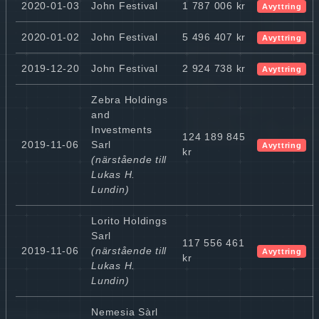
2020-01-03
John Festival
1 787 006 kr
Avyttring
2020-01-02
John Festival
5 496 407 kr
Avyttring
2019-12-20
John Festival
2 924 738 kr
Avyttring
Zebra Holdings
and
Investments
124 189 845
2019-11-06
Sarl
Avyttring
kr
(närstående till
Lukas H.
Lundin)
Lorito Holdings
Sarl
117 556 461
2019-11-06
(närstående till
Avyttring
kr
Lukas H.
Lundin)
Nemesia Sàrl