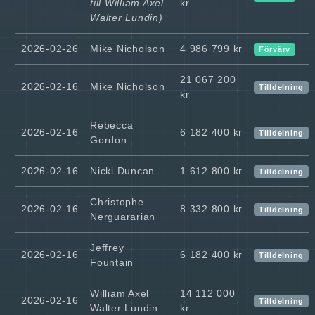
till William Axel
kr
Walter Lundin)
2026-02-26
Mike Nicholson
4 986 799 kr
Förvärv
21 067 200
2026-02-16
Mike Nicholson
Tilldelning
kr
Rebecca
2026-02-16
6 182 400 kr
Tilldelning
Gordon
2026-02-16
Nicki Duncan
1 612 800 kr
Tilldelning
Christophe
2026-02-16
8 332 800 kr
Tilldelning
Nerguararian
Jeffrey
2026-02-16
6 182 400 kr
Tilldelning
Fountain
William Axel
14 112 000
2026-02-16
Tilldelning
Walter Lundin
kr