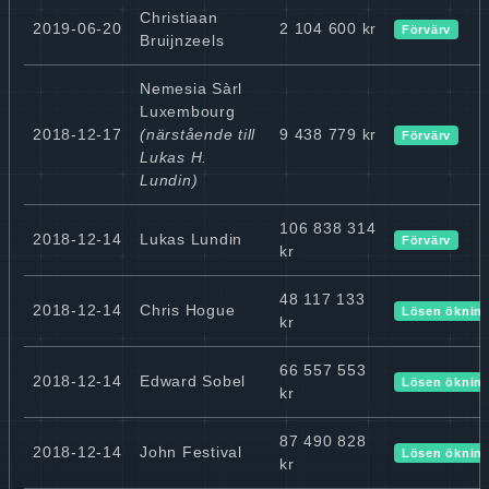
Christiaan
2019-06-20
2 104 600 kr
Förvärv
Bruijnzeels
Nemesia Sàrl
Luxembourg
2018-12-17
(närstående till
9 438 779 kr
Förvärv
Lukas H.
Lundin)
106 838 314
2018-12-14
Lukas Lundin
Förvärv
kr
48 117 133
2018-12-14
Chris Hogue
Lösen öknin
kr
66 557 553
2018-12-14
Edward Sobel
Lösen öknin
kr
87 490 828
2018-12-14
John Festival
Lösen öknin
kr