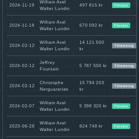
William Axel
2024-11-19
497 815 kr
Förvärv
Walter Lundin
William Axel
2024-11-18
670 092 kr
Förvärv
Walter Lundin
William Axel
14 121 500
2024-02-12
Tilldelning
Walter Lundin
kr
Jeffrey
2024-02-12
5 787 500 kr
Tilldelning
Fountain
Christophe
15 794 203
2024-02-12
Tilldelning
Nerguararian
kr
William Axel
2024-02-07
5 398 320 kr
Förvärv
Walter Lundin
William Axel
2023-06-28
824 748 kr
Förvärv
Walter Lundin