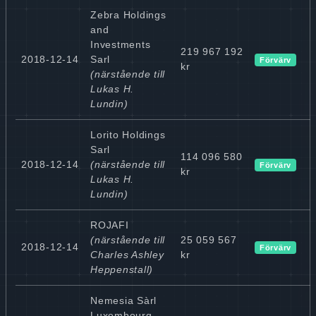
Zebra Holdings
and
Investments
219 967 192
2018-12-14
Sarl
Förvärv
kr
(närstående till
Lukas H.
Lundin)
Lorito Holdings
Sarl
114 096 580
2018-12-14
(närstående till
Förvärv
kr
Lukas H.
Lundin)
ROJAFI
(närstående till
25 059 567
2018-12-14
Förvärv
Charles Ashley
kr
Heppenstall)
Nemesia Sàrl
Luxembourg