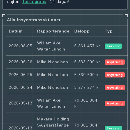
sajten.
Testa gratis
i 14 dagar!
Alla insynstransaktioner
Datum
Rapporterande
Belopp
Typ
William Axel
2026-08-05
6 861 457 kr
Förvärv
Walter Lundin
2026-06-26
Mike Nicholson
6 333 900 kr
Avyttring
2026-06-25
Mike Nicholson
6 330 600 kr
Avyttring
2026-06-24
Mike Nicholson
3 277 274 kr
Avyttring
William Axel
79 301 804
2026-05-13
Avyttring
Walter Lundin
kr
Makara Holding
SA
(närstående
79 301 804
2026-05-13
Förvärv