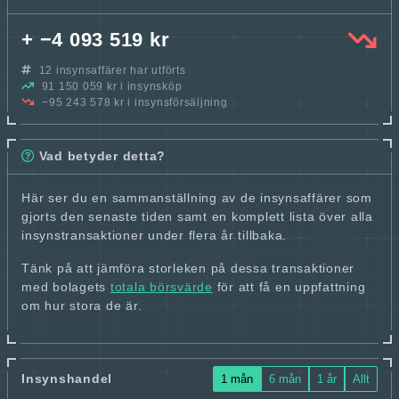
+ −4 093 519 kr
12 insynsaffärer har utförts
91 150 059 kr i insynsköp
−95 243 578 kr i insynsförsäljning
Vad betyder detta?
Här ser du en sammanställning av de insynsaffärer som
gjorts den senaste tiden samt en komplett lista över alla
insynstransaktioner under flera år tillbaka.
Tänk på att jämföra storleken på dessa transaktioner
med bolagets
totala börsvärde
för att få en uppfattning
om hur stora de är.
Insynshandel
1 mån
6 mån
1 år
Allt