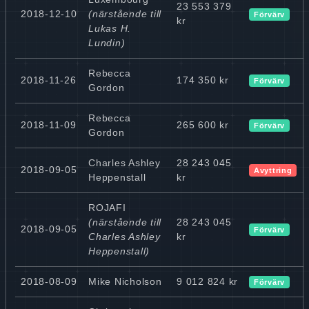
23 553 379
2018-12-10
(närstående till
Förvärv
kr
Lukas H.
Lundin)
Rebecca
2018-11-26
174 350 kr
Förvärv
Gordon
Rebecca
2018-11-09
265 600 kr
Förvärv
Gordon
Charles Ashley
28 243 045
2018-09-05
Avyttring
Heppenstall
kr
ROJAFI
(närstående till
28 243 045
2018-09-05
Förvärv
Charles Ashley
kr
Heppenstall)
2018-08-09
Mike Nicholson
9 012 824 kr
Förvärv