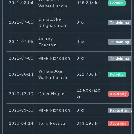
2021-08-04
996 298 kr
Förvärv
Walter Lundin
Christophe
2021-07-05
0 kr
Tilldelning
Nerguararian
Jeffrey
2021-07-05
0 kr
Tilldelning
Fountain
2021-07-05
Mike Nicholson
0 kr
Tilldelning
William Axel
2021-06-14
622 790 kr
Förvärv
Walter Lundin
44 508 040
2020-12-10
Chris Hogue
Avyttring
kr
2020-09-30
Mike Nicholson
0 kr
Pantsättning
2020-04-14
John Festival
343 195 kr
Avyttring