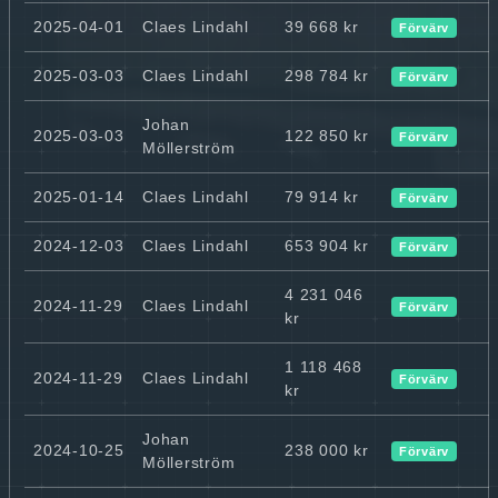
2025-04-01
Claes Lindahl
39 668 kr
Förvärv
2025-03-03
Claes Lindahl
298 784 kr
Förvärv
Johan
2025-03-03
122 850 kr
Förvärv
Möllerström
2025-01-14
Claes Lindahl
79 914 kr
Förvärv
2024-12-03
Claes Lindahl
653 904 kr
Förvärv
4 231 046
2024-11-29
Claes Lindahl
Förvärv
kr
1 118 468
2024-11-29
Claes Lindahl
Förvärv
kr
Johan
2024-10-25
238 000 kr
Förvärv
Möllerström