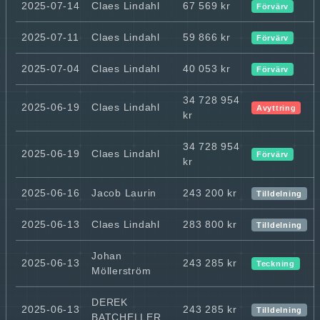
2025-07-14
Claes Lindahl
67 569 kr
Förvärv
2025-07-11
Claes Lindahl
59 866 kr
Förvärv
2025-07-04
Claes Lindahl
40 053 kr
Förvärv
34 728 954
2025-06-19
Claes Lindahl
Avyttring
kr
34 728 954
2025-06-19
Claes Lindahl
Förvärv
kr
2025-06-16
Jacob Laurin
243 200 kr
Tilldelning
2025-06-13
Claes Lindahl
283 800 kr
Tilldelning
Johan
2025-06-13
243 285 kr
Teckning
Möllerström
DEREK
2025-06-13
243 285 kr
Tilldelning
BATCHELLER