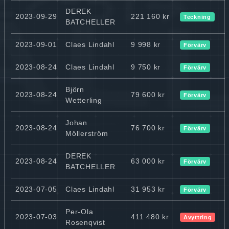
DEREK
2023-09-29
221 160 kr
Teckning
BATCHELLER
2023-09-01
Claes Lindahl
9 998 kr
Förvärv
2023-08-24
Claes Lindahl
9 750 kr
Förvärv
Björn
2023-08-24
79 600 kr
Förvärv
Wetterling
Johan
2023-08-24
76 700 kr
Förvärv
Möllerström
DEREK
2023-08-24
63 000 kr
Förvärv
BATCHELLER
2023-07-05
Claes Lindahl
31 953 kr
Förvärv
Per-Ola
2023-07-03
411 480 kr
Avyttring
Rosenqvist