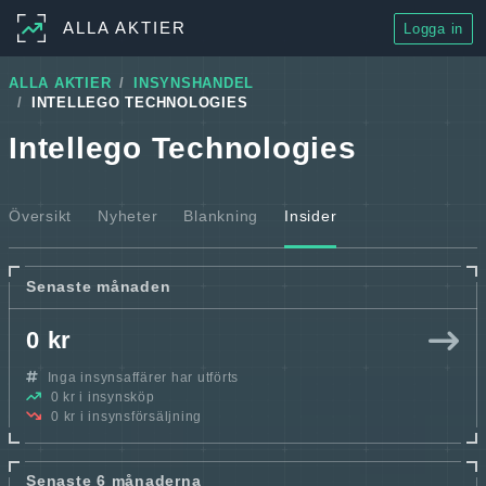
ALLA AKTIER
Logga in
ALLA AKTIER
INSYNSHANDEL
INTELLEGO TECHNOLOGIES
Intellego Technologies
Översikt
Nyheter
Blankning
Insider
Senaste månaden
0 kr
Inga insynsaffärer har utförts
0 kr i insynsköp
0 kr i insynsförsäljning
Senaste 6 månaderna