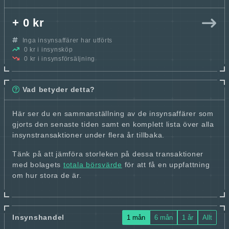
+ 0 kr
Inga insynsaffärer har utförts
0 kr i insynsköp
0 kr i insynsförsäljning
Vad betyder detta?
Här ser du en sammanställning av de insynsaffärer som
gjorts den senaste tiden samt en komplett lista över alla
insynstransaktioner under flera år tillbaka.
Tänk på att jämföra storleken på dessa transaktioner
med bolagets
totala börsvärde
för att få en uppfattning
om hur stora de är.
Insynshandel
1 mån
6 mån
1 år
Allt