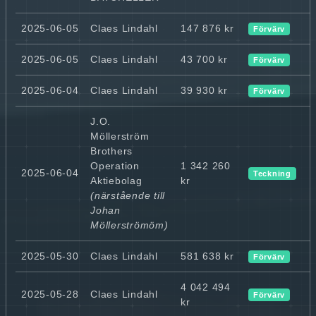
2025-06-05
Claes Lindahl
147 876 kr
Förvärv
2025-06-05
Claes Lindahl
43 700 kr
Förvärv
2025-06-04
Claes Lindahl
39 930 kr
Förvärv
J.O.
Möllerström
Brothers
Operation
1 342 260
2025-06-04
Teckning
Aktiebolag
kr
(närstående till
Johan
Möllerströmöm)
2025-05-30
Claes Lindahl
581 638 kr
Förvärv
4 042 494
2025-05-28
Claes Lindahl
Förvärv
kr