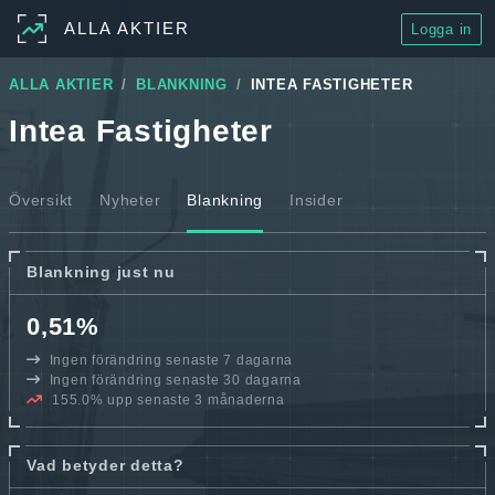
ALLA AKTIER
Logga in
ALLA AKTIER
BLANKNING
INTEA FASTIGHETER
Intea Fastigheter
Översikt
Nyheter
Blankning
Insider
Blankning just nu
0,51%
Ingen förändring senaste 7 dagarna
Ingen förändring senaste 30 dagarna
155.0% upp senaste 3 månaderna
Vad betyder detta?