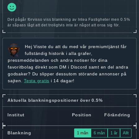
Det pågår förvisso viss blankning av Intea Fastigheter men 0.5%
är såpass lågt att det troligtvis inte är något att oroa sig för.
Hej
Visste du att du med vår premiumtjänst får
fullständig historik
i alla grafer,
pressmeddelanden och andra
notiser för dina
favoritbolag
direkt som DM i Discord samt en del andra
godsaker? Du slipper dessutom störande annonser på
sajten.
Testa gratis
i 14 dagar!
Aktuella blankningspositioner över 0.5%
Institut
Position
Förändring
Blankning
1 mån
6 mån
1 år
Allt