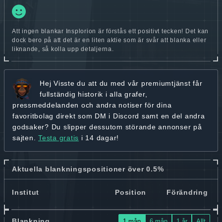
Att ingen blankar Insplorion är förstås ett positivt tecken! Det kan
dock bero på att det är en liten aktie som är svår att blanka eller
liknande, så kolla upp detaljerna.
Hej
Visste du att du med vår premiumtjänst får
fullständig historik
i alla grafer,
pressmeddelanden och andra
notiser för dina
favoritbolag
direkt som DM i Discord samt en del andra
godsaker? Du slipper dessutom störande annonser på
sajten.
Testa gratis
i 14 dagar!
Aktuella blankningspositioner över 0.5%
Institut
Position
Förändring
Blankning
1 mån
6 mån
1 år
Allt