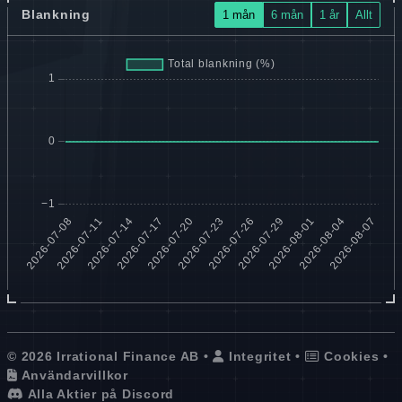
Blankning
1 mån
6 mån
1 år
Allt
© 2026 Irrational Finance AB •
Integritet
•
Cookies
•
Användarvillkor
Alla Aktier på Discord