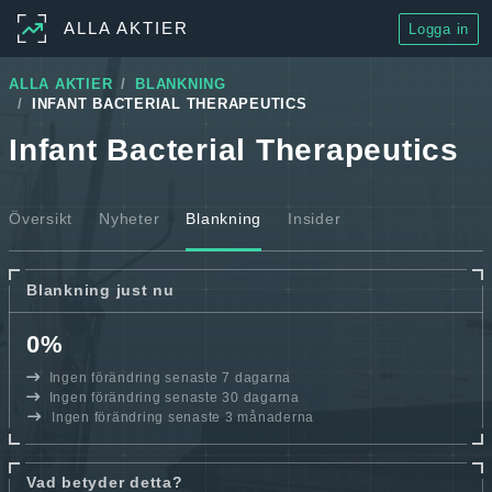
ALLA AKTIER
Logga in
ALLA AKTIER
BLANKNING
INFANT BACTERIAL THERAPEUTICS
Infant Bacterial Therapeutics
Översikt
Nyheter
Blankning
Insider
Blankning just nu
0%
Ingen förändring senaste 7 dagarna
Ingen förändring senaste 30 dagarna
Ingen förändring senaste 3 månaderna
Vad betyder detta?