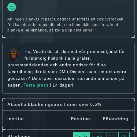
Att ingen blankar Impact Coatings är förstås ett positivt tecken!
Det kan dock bero på att det är en liten aktie som är svår att
blanka eller liknande, så kolla upp detaljerna.
Hej
Visste du att du med vår premiumtjänst får
fullständig historik
i alla grafer,
pressmeddelanden och andra
notiser för dina
favoritbolag
direkt som DM i Discord samt en del andra
godsaker? Du slipper dessutom störande annonser på
sajten.
Testa gratis
i 14 dagar!
Aktuella blankningspositioner över 0.5%
Institut
Position
Förändring
Blankning
1 mån
6 mån
1 år
Allt